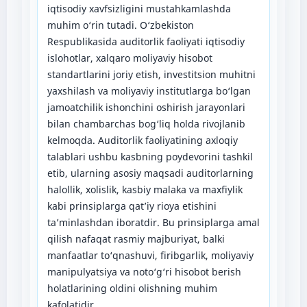
iqtisodiy xavfsizligini mustahkamlashda
muhim o‘rin tutadi. O‘zbekiston
Respublikasida auditorlik faoliyati iqtisodiy
islohotlar, xalqaro moliyaviy hisobot
standartlarini joriy etish, investitsion muhitni
yaxshilash va moliyaviy institutlarga bo‘lgan
jamoatchilik ishonchini oshirish jarayonlari
bilan chambarchas bog‘liq holda rivojlanib
kelmoqda. Auditorlik faoliyatining axloqiy
talablari ushbu kasbning poydevorini tashkil
etib, ularning asosiy maqsadi auditorlarning
halollik, xolislik, kasbiy malaka va maxfiylik
kabi prinsiplarga qat’iy rioya etishini
ta’minlashdan iboratdir. Bu prinsiplarga amal
qilish nafaqat rasmiy majburiyat, balki
manfaatlar to‘qnashuvi, firibgarlik, moliyaviy
manipulyatsiya va noto‘g‘ri hisobot berish
holatlarining oldini olishning muhim
kafolatidir.