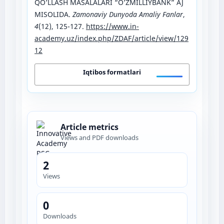
QO’LLASH MASALALARI “O’ZMILLIYBANK” AJ
MISOLIDA.
Zamonaviy Dunyoda Amaliy Fanlar
,
4
(12), 125-127.
https://www.in-
academy.uz/index.php/ZDAF/article/view/129
12
Iqtibos formatlari
Article metrics
Views and PDF downloads
2
Views
0
Downloads