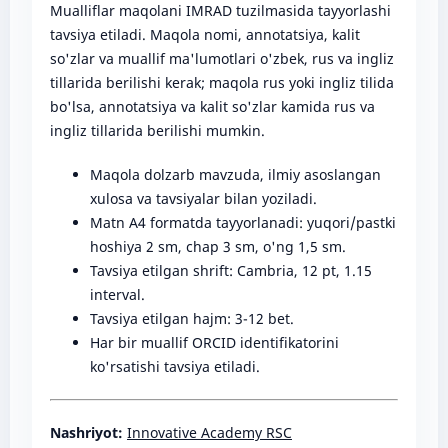
Mualliflar maqolani IMRAD tuzilmasida tayyorlashi
tavsiya etiladi. Maqola nomi, annotatsiya, kalit
so'zlar va muallif ma'lumotlari o'zbek, rus va ingliz
tillarida berilishi kerak; maqola rus yoki ingliz tilida
bo'lsa, annotatsiya va kalit so'zlar kamida rus va
ingliz tillarida berilishi mumkin.
Maqola dolzarb mavzuda, ilmiy asoslangan
xulosa va tavsiyalar bilan yoziladi.
Matn A4 formatda tayyorlanadi: yuqori/pastki
hoshiya 2 sm, chap 3 sm, o'ng 1,5 sm.
Tavsiya etilgan shrift: Cambria, 12 pt, 1.15
interval.
Tavsiya etilgan hajm: 3-12 bet.
Har bir muallif ORCID identifikatorini
ko'rsatishi tavsiya etiladi.
Nashriyot:
Innovative Academy RSC