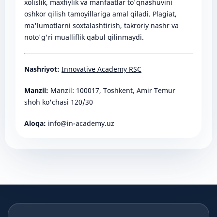
xolislik, maxfiylik va manfaatlar to'qnashuvini
oshkor qilish tamoyillariga amal qiladi. Plagiat,
ma'lumotlarni soxtalashtirish, takroriy nashr va
noto'g'ri mualliflik qabul qilinmaydi.
Nashriyot:
Innovative Academy RSC
Manzil:
Manzil: 100017, Toshkent, Amir Temur
shoh ko'chasi 120/30
Aloqa:
info@in-academy.uz