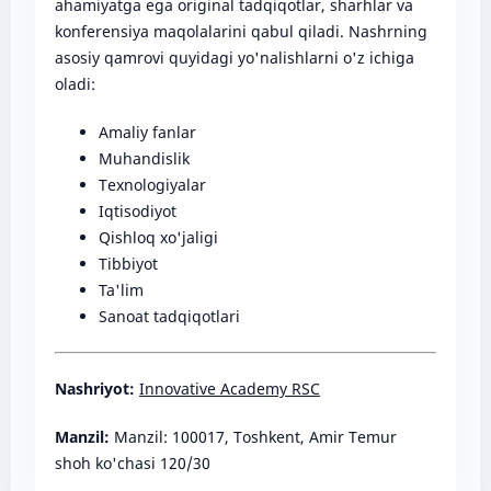
ahamiyatga ega original tadqiqotlar, sharhlar va
konferensiya maqolalarini qabul qiladi. Nashrning
asosiy qamrovi quyidagi yo'nalishlarni o'z ichiga
oladi:
Amaliy fanlar
Muhandislik
Texnologiyalar
Iqtisodiyot
Qishloq xo'jaligi
Tibbiyot
Ta'lim
Sanoat tadqiqotlari
Nashriyot:
Innovative Academy RSC
Manzil:
Manzil: 100017, Toshkent, Amir Temur
shoh ko'chasi 120/30