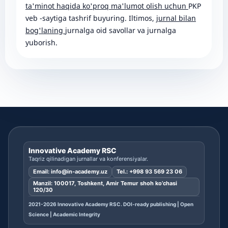
ta'minot haqida ko'proq ma'lumot olish uchun
PKP
veb -saytiga tashrif buyuring. Iltimos,
jurnal bilan
bog'laning
jurnalga oid savollar va jurnalga
yuborish.
Innovative Academy RSC
Taqriz qilinadigan jurnallar va konferensiyalar.
Email:
info@in-academy.uz
Tel.:
+998 93 569 23 06
Manzil: 100017, Toshkent, Amir Temur shoh ko’chasi
120/30
2021-2026 Innovative Academy RSC. DOI-ready publishing | Open
Science | Academic Integrity