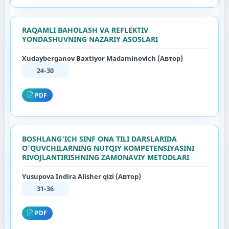
RAQAMLI BAHOLASH VA REFLEKTIV
YONDASHUVNING NAZARIY ASOSLARI
Xudayberganov Baxtiyor Madaminovich (Автор)
24-30
PDF
BOSHLANG‘ICH SINF ONA TILI DARSLARIDA
O‘QUVCHILARNING NUTQIY KOMPETENSIYASINI
RIVOJLANTIRISHNING ZAMONAVIY METODLARI
Yusupova Indira Alisher qizi (Автор)
31-36
PDF