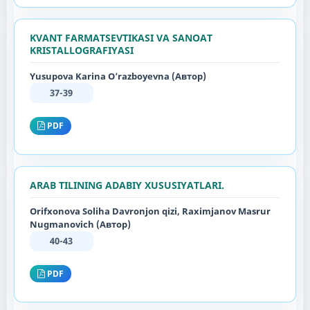
KVANT FARMATSEVTIKASI VA SANOAT
KRISTALLOGRAFIYASI
Yusupova Karina O’razboyevna (Автор)
37-39
PDF
ARAB TILINING ADABIY XUSUSIYATLARI.
Orifxonova Soliha Davronjon qizi, Raximjanov Masrur
Nugmanovich (Автор)
40-43
PDF