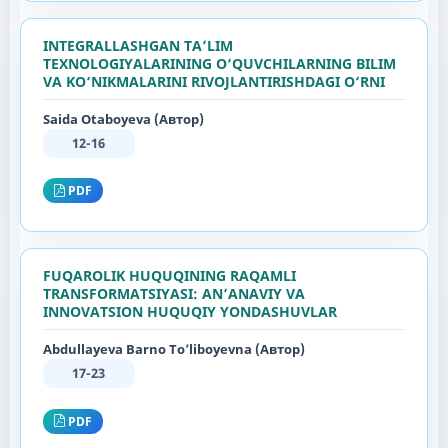
INTEGRALLASHGAN TA’LIM
TEXNOLOGIYALARINING O‘QUVCHILARNING BILIM
VA KO‘NIKMALARINI RIVOJLANTIRISHDAGI O‘RNI
Saida Otaboyeva (Автор)
12-16
PDF
FUQAROLIK HUQUQINING RAQAMLI
TRANSFORMATSIYASI: AN’ANAVIY VA
INNOVATSION HUQUQIY YONDASHUVLAR
Abdullayeva Barno To’liboyevna (Автор)
17-23
PDF