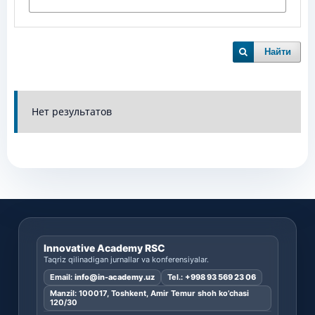
Найти
Нет результатов
Innovative Academy RSC
Taqriz qilinadigan jurnallar va konferensiyalar.
Email:
info@in-academy.uz
Tel.:
+998 93 569 23 06
Manzil: 100017, Toshkent, Amir Temur shoh ko’chasi
120/30