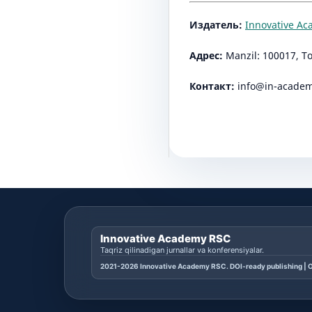
Издатель:
Innovative A
Адрес:
Manzil: 100017, T
Контакт:
info@in-academ
Innovative Academy RSC
Taqriz qilinadigan jurnallar va konferensiyalar.
2021-2026 Innovative Academy RSC. DOI-ready publishing | O