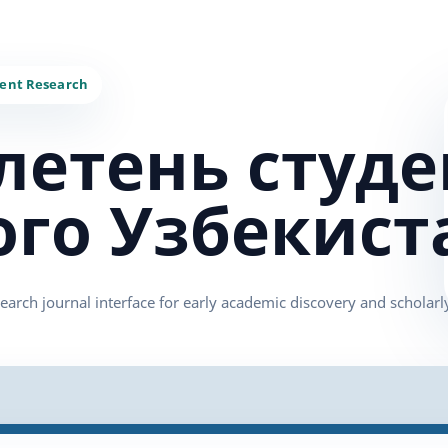
летень студе
ого Узбекист