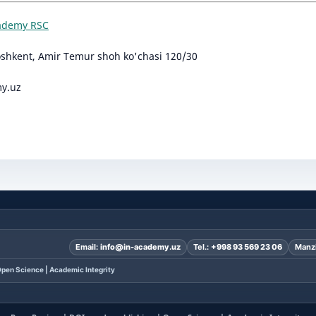
cademy RSC
oshkent, Amir Temur shoh ko'chasi 120/30
y.uz
Email:
info@in-academy.uz
Tel.:
+998 93 569 23 06
Manzi
pen Science | Academic Integrity