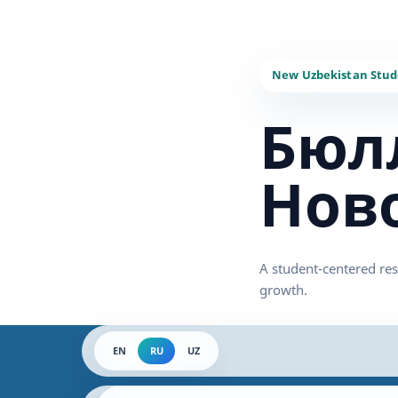
Бюл
Нов
EN
RU
UZ