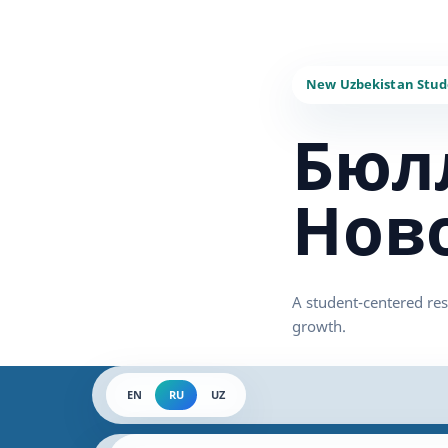
Бюл
Нов
EN
RU
UZ