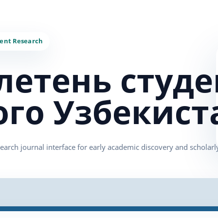
летень студе
ого Узбекист