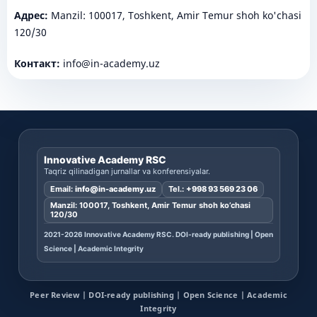
Адрес:
Manzil: 100017, Toshkent, Amir Temur shoh ko'chasi
120/30
Контакт:
info@in-academy.uz
Innovative Academy RSC
Taqriz qilinadigan jurnallar va konferensiyalar.
Email:
info@in-academy.uz
Tel.:
+998 93 569 23 06
Manzil: 100017, Toshkent, Amir Temur shoh ko’chasi
120/30
2021-2026 Innovative Academy RSC. DOI-ready publishing | Open
Science | Academic Integrity