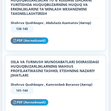
HUQUQBUZARLIKLAR TO‘G‘RISIDAGI ISHLARNI
YURITISHDA HUQUQBUZARNING HUQUQ VA
ERKINLIKLARINI TA’MINLASH MEXANIZMINI
TAKOMILLASHTIRISH
Shohrux Qushboqov , Abdulaziz Azamatov (Автор)
138-140
PDF (Английский)
OILA VA TURMUSH MUNOSABATLARI DOIRASIDAGI
HUQUQBUZARLIKLARNING MAHSUS
PROFILAKTIKASINI TASHKIL ETISHNING NAZARIY
JIHATLARI
Shohrux Qushboqov , Kamronbek Boranov (Автор)
141-144
PDF (Английский)