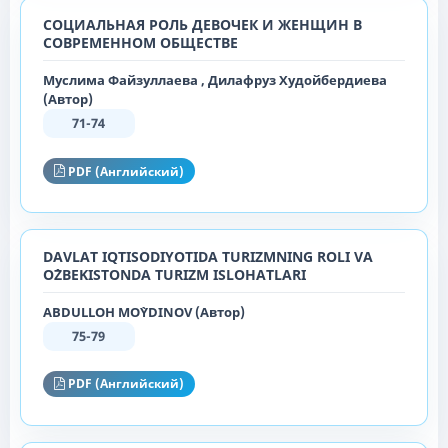
СОЦИАЛЬНАЯ РОЛЬ ДЕВОЧЕК И ЖЕНЩИН В
СОВРЕМЕННОМ ОБЩЕСТВЕ
Муслима Файзуллаева , Дилафруз Худойбердиева
(Автор)
71-74
PDF (Английский)
DAVLAT IQTISODIYOTIDA TURIZMNING ROLI VA
O`ZBEKISTONDA TURIZM ISLOHATLARI
ABDULLOH MO`YDINOV (Автор)
75-79
PDF (Английский)