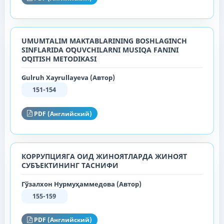
UMUMTALIM MAKTABLARINING BOSHLAGʻINCH
SINFLARIDA OʻQUVCHILARNI MUSIQA FANINI
OʻQITISH METODIKASI
Gulruh Xayrullayeva (Автор)
151-154
PDF (Английский)
КОРРУПЦИЯГА ОИД ЖИНОЯТЛАРДА ЖИНОЯТ
СУБЪЕКТИНИНГ ТАСНИФИ
Гўзалхон Нурмуҳаммедова (Автор)
155-159
PDF (Английский)