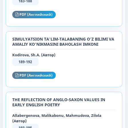
183-188
PDF (Английский)
SIMULYATSION TA'LIM-TALABANING O'Z BILIMI VA
AMALIY KO'NIKMASINI BAHOLASH IMKONI
Kodirova, Sh.A. (Автор)
189-192
PDF (Английский)
THE REFLECTION OF ANGLO-SAXON VALUES IN
EARLY ENGLISH POETRY
Allabergenova, Malikabonu, Mahmudova, Zilola
(Автор)
193-195