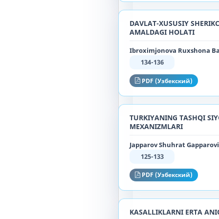
DAVLAT-XUSUSIY SHERIKC
AMALDAGI HOLATI
Ibroximjonova Ruxshona Ba
134-136
PDF (Узбекский)
TURKIYANING TASHQI SI
MEXANIZMLARI
Japparov Shuhrat Gapparovi
125-133
PDF (Узбекский)
KASALLIKLARNI ERTA AN