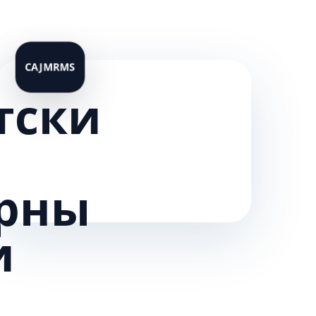
тски
рны
и