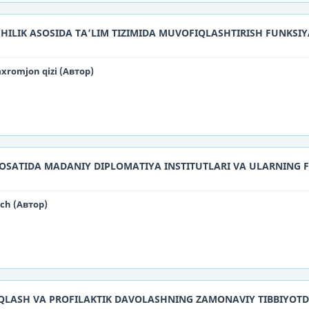
HILIK ASOSIDA TA’LIM TIZIMIDA MUVOFIQLASHTIRISH FUNKSI
xromjon qizi (Автор)
YOSATIDA MADANIY DIPLOMATIYA INSTITUTLARI VA ULARNING 
ch (Автор)
IQLASH VA PROFILAKTIK DAVOLASHNING ZAMONAVIY TIBBIYOTD