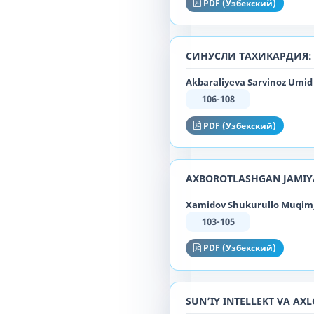
PDF (Узбекский)
СИНУСЛИ ТАХИКАРДИЯ:
Akbaraliyeva Sarvinoz Umid 
106-108
PDF (Узбекский)
AXBOROTLASHGAN JAMIYA
Xamidov Shukurullo Muqimjo
103-105
PDF (Узбекский)
SUN’IY INTELLEKT VA AX