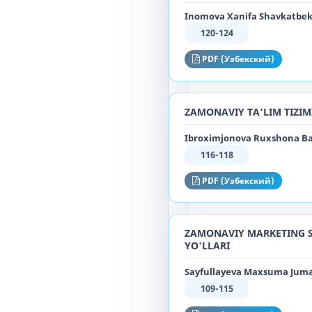
Inomova Xanifa Shavkatbek 
120-124
PDF (Узбекский)
ZAMONAVIY TA’LIM TIZI
Ibroximjonova Ruxshona Ba
116-118
PDF (Узбекский)
ZAMONAVIY MARKETING ST
YO'LLARI
Sayfullayeva Maxsuma Jumad
109-115