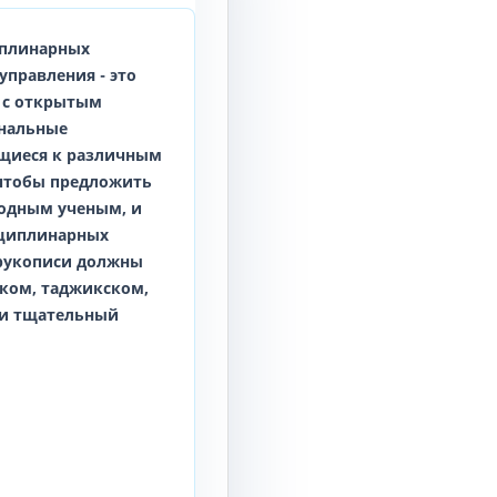
иплинарных
 управления
- это
 с открытым
инальные
ящиеся к различным
 чтобы предложить
одным ученым, и
сциплинарных
 рукописи должны
ском, таджикском,
ти тщательный