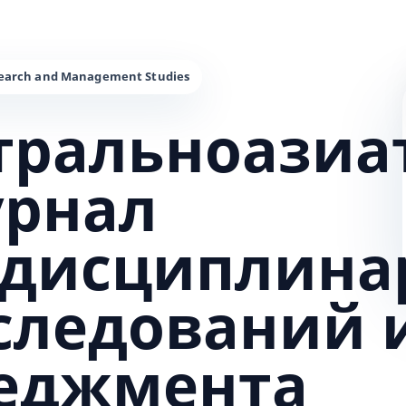
тральноазиа
урнал
дисциплина
сследований 
еджмента