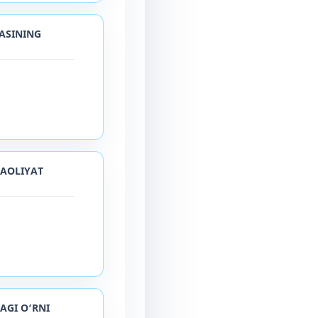
YASINING
FAOLIYAT
AGI O‘RNI