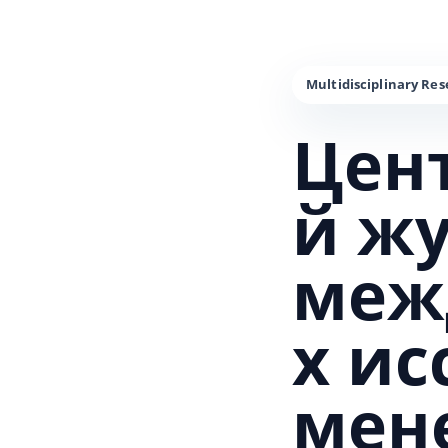
Цен
й ж
меж
х и
мен