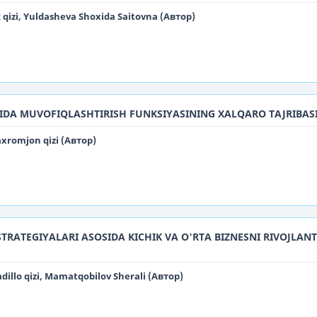
qizi, Yuldasheva Shoxida Saitovna (Автор)
MIDA MUVOFIQLASHTIRISH FUNKSIYASINING XALQARO TAJRIBAS
xromjon qizi (Автор)
RATEGIYALARI ASOSIDA KICHIK VA O'RTA BIZNESNI RIVOJLANT
illo qizi, Mamatqobilov Sherali (Автор)