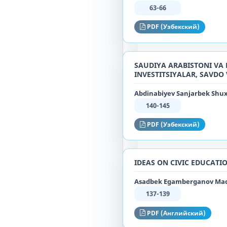
63-66
PDF (Узбекский)
SAUDIYA ARABISTONI VA 
INVESTITSIYALAR, SAVDO
Abdinabiyev Sanjarbek Shux
140-145
PDF (Узбекский)
IDEAS ON CIVIC EDUCATI
Asadbek Egamberganov Mad
137-139
PDF (Английский)