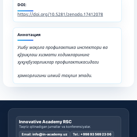
DOI:
https://doi.org/10.5281/zenodo.17412078
Аннотация
Ушбу мақола профилактика инспектори ва
қўриқлаш
хизмати
ходимларининг
ҳуқуқбузарликлар
профилактикасидаги
ҳамкорлигини илмий таҳлил этади.
Innovative Academy RSC
Taqriz qilinadigan jurnallar va konferensiyalar.
Email:
info@in-academy.uz
Tel.:
+998 93 569 23 06