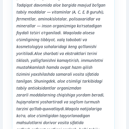
Tadqiqot davomida aloe bargida mavjud bo‘lgan
tabiiy moddalar — vitaminlar (A, C, E, B guruhi),
fermentlar, aminokislotalar,
polisaxaridlar va
minerallar — inson organizmiga ko‘rsatadigan
foydali ta’siri o‘rganiladi. Maqolada aloesa
o‘simligining tibbiyot, xalq
tabobati va
kosmetologiya sohalaridagi keng qo‘llanishi
yoritiladi.Aloe sharbati va ekstraktlari terini
tiklash, yallig‘lanishni
kamaytirish,
immunitetni
mustahkamlash hamda ovqat hazm qilish
tizimini
yaxshilashda samarali vosita sifatida
tanilgan. Shuningdek, aloe o‘simligi tarkibidagi
tabiiy antioksidantlar organizmdan
zararli
moddalarning chiqishiga yordam beradi,
hujayralarni yoshartiradi va sog‘lom turmush
tarzini qo‘llab-quvvatlaydi.Maqola natijalariga
ko‘ra, aloe o‘simligidan tayyorlanadigan
mahsulotlarni dorivor vosita sifatida