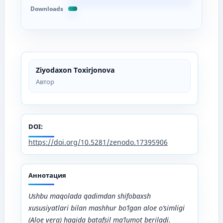
Downloads
Ziyodaxon Toxirjonova
Автор
DOI:
https://doi.org/10.5281/zenodo.17395906
Аннотация
Ushbu maqolada qadimdan shifobaxsh
xususiyatlari bilan mashhur bo‘lgan aloe o‘simligi
(Aloe vera) haqida batafsil ma’lumot beriladi.