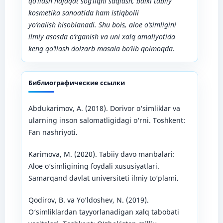
qo‘llash
nafaqat sog‘liqni saqlash,
balki
tabiiy
kosmetika sanoatida ham istiqbolli
yo‘nalish
hisoblanadi.
Shu bois, aloe o‘simligini
ilmiy asosda o‘rganish va uni xalq amaliyotida
keng qo‘llash dolzarb masala bo‘lib qolmoqda.
Библиографические ссылки
Abdukarimov, A. (2018). Dorivor o‘simliklar va
ularning inson salomatligidagi o‘rni. Toshkent:
Fan nashriyoti.
Karimova, M. (2020). Tabiiy davo manbalari:
Aloe o‘simligining foydali xususiyatlari.
Samarqand davlat universiteti ilmiy to‘plami.
Qodirov, B. va Yo‘ldoshev, N. (2019).
O‘simliklardan tayyorlanadigan xalq tabobati