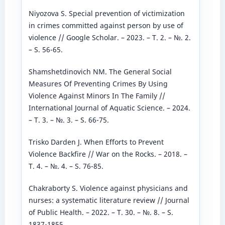
Niyozova S. Special prevention of victimization
in crimes committed against person by use of
violence // Google Scholar. – 2023. – T. 2. – №. 2.
– S. 56-65.
Shamshetdinovich NM. The General Social
Measures Of Preventing Crimes By Using
Violence Against Minors In The Family //
International Journal of Aquatic Science. – 2024.
– T. 3. – №. 3. – S. 66-75.
Trisko Darden J. When Efforts to Prevent
Violence Backfire // War on the Rocks. – 2018. –
T. 4. – №. 4. – S. 76-85.
Chakraborty S. Violence against physicians and
nurses: a systematic literature review // Journal
of Public Health. – 2022. – T. 30. – №. 8. – S.
1837-1855.