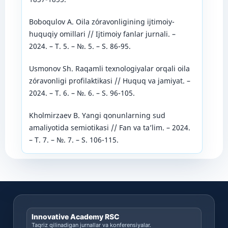
Boboqulov A. Oila zóravonligining ijtimoiy-
huquqiy omillari // Ijtimoiy fanlar jurnali. –
2024. – T. 5. – №. 5. – S. 86-95.
Usmonov Sh. Raqamli texnologiyalar orqali oila
zóravonligi profilaktikasi // Huquq va jamiyat. –
2024. – T. 6. – №. 6. – S. 96-105.
Kholmirzaev B. Yangi qonunlarning sud
amaliyotida semiotikasi // Fan va ta’lim. – 2024.
– T. 7. – №. 7. – S. 106-115.
Innovative Academy RSC
Taqriz qilinadigan jurnallar va konferensiyalar.