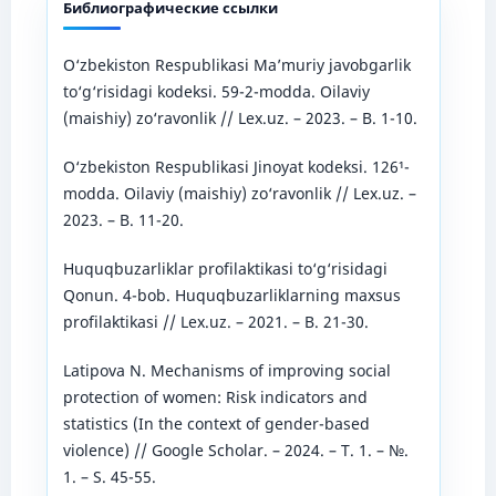
Библиографические ссылки
O‘zbekiston Respublikasi Ma’muriy javobgarlik
to‘g‘risidagi kodeksi. 59-2-modda. Oilaviy
(maishiy) zo‘ravonlik // Lex.uz. – 2023. – B. 1-10.
O‘zbekiston Respublikasi Jinoyat kodeksi. 126¹-
modda. Oilaviy (maishiy) zo‘ravonlik // Lex.uz. –
2023. – B. 11-20.
Huquqbuzarliklar profilaktikasi to‘g‘risidagi
Qonun. 4-bob. Huquqbuzarliklarning maxsus
profilaktikasi // Lex.uz. – 2021. – B. 21-30.
Latipova N. Mechanisms of improving social
protection of women: Risk indicators and
statistics (In the context of gender-based
violence) // Google Scholar. – 2024. – T. 1. – №.
1. – S. 45-55.