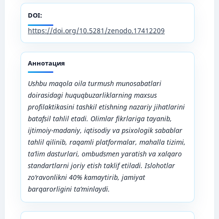
DOI:
https://doi.org/10.5281/zenodo.17412209
Аннотация
Ushbu maqola oila turmush munosabatlari
doirasidagi huquqbuzarliklarning maxsus
profilaktikasini tashkil etishning nazariy jihatlarini
batafsil tahlil etadi. Olimlar fikrlariga tayanib,
ijtimoiy-madaniy, iqtisodiy va psixologik sabablar
tahlil qilinib, raqamli platformalar, mahalla tizimi,
ta’lim dasturlari, ombudsmen yaratish va xalqaro
standartlarni joriy etish taklif etiladi. Islohotlar
zo‘ravonlikni 40% kamaytirib, jamiyat
barqarorligini ta’minlaydi.