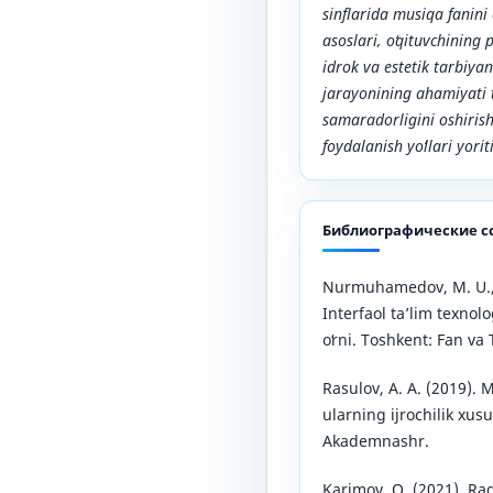
sinflarida musiqa fanini
asoslari, oʻqituvchining
idrok va estetik tarbiya
jarayonining ahamiyati t
samaradorligini oshiris
foydalanish yoʻllari yorit
Библиографические с
Nurmuhamedov, M. U., 
Interfaol ta’lim texnol
oʻrni. Toshkent: Fan va
Rasulov, A. A. (2019). M
ularning ijrochilik xusu
Akademnashr.
Karimov, O. (2021). Ra