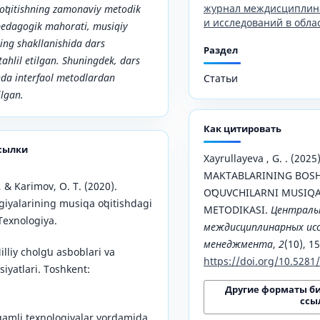
журнал междисциплин
 oʻqitishning zamonaviy metodik
и исследований в обла
 pedagogik mahorati, musiqiy
ning shakllanishida dars
Раздел
ahlil etilgan. Shuningdek, dars
hda interfaol metodlardan
Статьи
ilgan.
Как цитировать
сылки
Xayrullayeva , G. . (20
MAKTABLARINING BOSH
& Karimov, O. T. (2020).
OʻQUVCHILARNI MUSIQA 
ogiyalarining musiqa oʻqitishdagi
METODIKASI.
Централь
 Texnologiya.
междисциплинарных исс
менеджмента
,
2
(10), 1
illiy cholgʻu asboblari va
https://doi.org/10.528
siyatlari. Toshkent:
Другие форматы б
ссы
qamli texnologiyalar yordamida