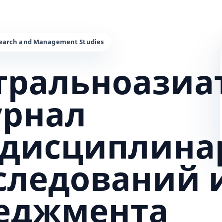
тральноазиа
урнал
дисциплина
сследований 
еджмента