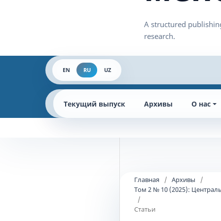
EN
RU
UZ
Текущий выпуск
Архивы
О нас
Главная
/
Архивы
/
Том 2 № 10 (2025): Центра
/
Статьи