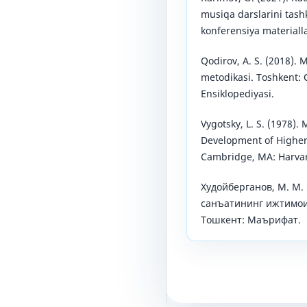
musiqa darslarini tashk
konferensiya materialla
Qodirov, A. S. (2018). 
metodikasi. Toshkent: O
Ensiklopediyasi.
Vygotsky, L. S. (1978). 
Development of Higher 
Cambridge, MA: Harvar
Худойберганов, М. М.
санъатининг ижтимои
Тошкент: Маърифат.