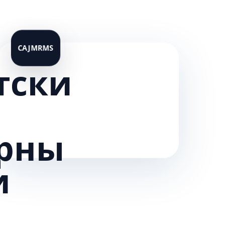
тски
рны
и