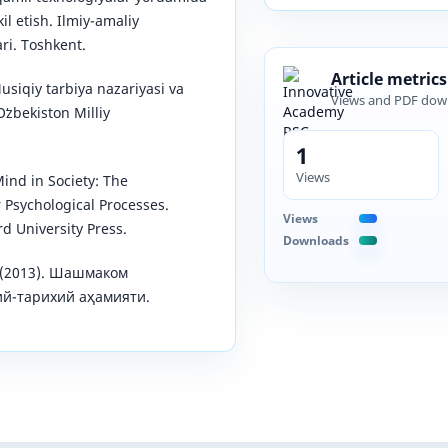
il etish. Ilmiy-amaliy
ri. Toshkent.
Article metrics
Musiqiy tarbiya nazariyasi va
Views and PDF dow
ʻzbekiston Milliy
1
Views
Mind in Society: The
Psychological Processes.
Views
d University Press.
Downloads
 (2013). Шашмаком
й-тарихий аҳамияти.