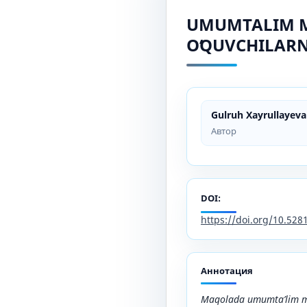
UMUMTALIM M
OʻQUVCHILARN
Gulruh Xayrullayeva
Автор
DOI:
https://doi.org/10.52
Аннотация
Maqolada umumta’lim ma