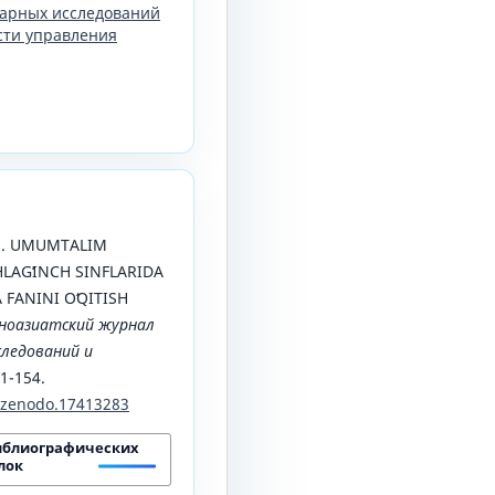
арных исследований
сти управления
25). UMUMTALIM
LAGʻINCH SINFLARIDA
FANINI OʻQITISH
ноазиатский журнал
ледований и
51-154.
1/zenodo.17413283
иблиографических
лок