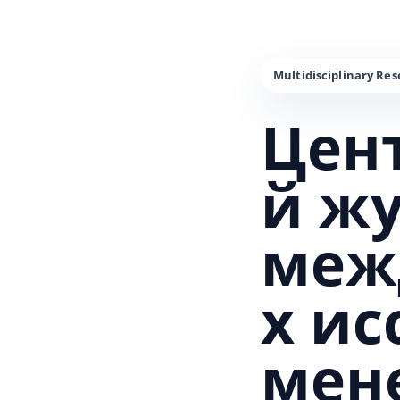
Цен
й ж
меж
х и
мен