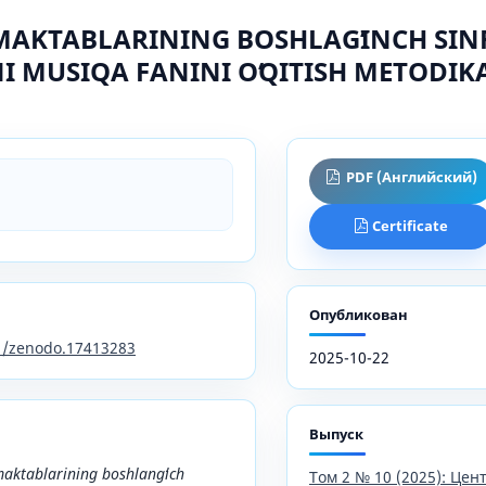
AKTABLARINING BOSHLAGʻINCH SIN
I MUSIQA FANINI OʻQITISH METODIK
PDF (Английский)
Certificate
Опубликован
81/zenodo.17413283
2025-10-22
Выпуск
ktablarining boshlangʻich
Том 2 № 10 (2025): Це