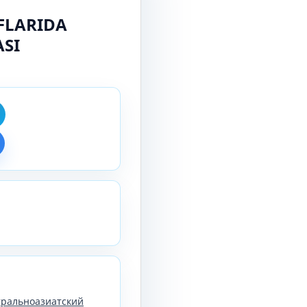
FLARIDA
ASI
нтральноазиатский