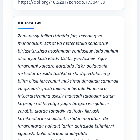
https://doi.org/10.5281/zenodo.17304159
Аннотация
Zamonaviy ta'lim tizimida fan, texnologiya,
muhandislik, san’at va matematika sohalarini
birlashtirishga asoslangan yondashuv juda muhim
ahamiyat kasb etadi. Ushbu yondashuv o‘quv
jarayonini xalqaro darajada ilg‘or pedagogik
metodlar asosida tashkil etish, o‘quvchilarning
bilim olish jarayonini maksimal darajada samarali
va qiziqarli qilish imkonini beradi. Fanlararo
integratsiyaning asosiy maqsadi talabalar uchun
ko‘proq real hayotga yaqin bo‘lgan vazifalarni
yaratib, ularda tanqidiy va ijodiy fikrlash
ko‘nikmalarini shakllantirishdan iboratdir. Bu
jarayonlarda nafaqat fanlar doirasida bilimlarni
egallash, balki ulardan amaliyotda