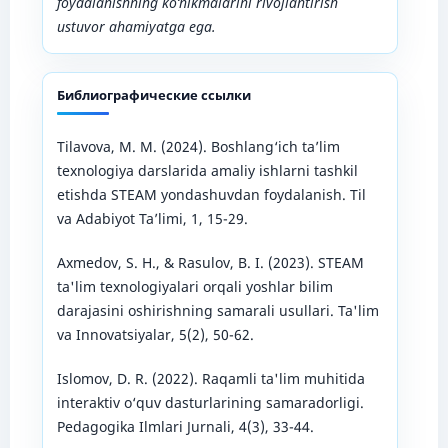
foydalanishning ko‘nikmalarini rivojlantirish
ustuvor ahamiyatga ega.
Библиографические ссылки
Tilavova, M. M. (2024). Boshlang‘ich ta’lim
texnologiya darslarida amaliy ishlarni tashkil
etishda STEAM yondashuvdan foydalanish. Til
va Adabiyot Ta’limi, 1, 15-29.
Axmedov, S. H., & Rasulov, B. I. (2023). STEAM
ta'lim texnologiyalari orqali yoshlar bilim
darajasini oshirishning samarali usullari. Ta'lim
va Innovatsiyalar, 5(2), 50-62.
Islomov, D. R. (2022). Raqamli ta'lim muhitida
interaktiv o‘quv dasturlarining samaradorligi.
Pedagogika Ilmlari Jurnali, 4(3), 33-44.