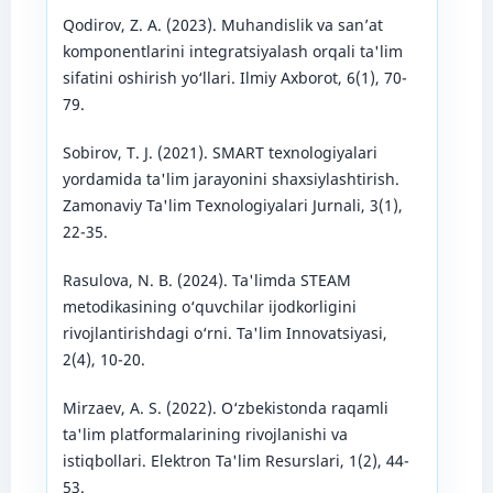
Qodirov, Z. A. (2023). Muhandislik va san’at
komponentlarini integratsiyalash orqali ta'lim
sifatini oshirish yo‘llari. Ilmiy Axborot, 6(1), 70-
79.
Sobirov, T. J. (2021). SMART texnologiyalari
yordamida ta'lim jarayonini shaxsiylashtirish.
Zamonaviy Ta'lim Texnologiyalari Jurnali, 3(1),
22-35.
Rasulova, N. B. (2024). Ta'limda STEAM
metodikasining o‘quvchilar ijodkorligini
rivojlantirishdagi o‘rni. Ta'lim Innovatsiyasi,
2(4), 10-20.
Mirzaev, A. S. (2022). O‘zbekistonda raqamli
ta'lim platformalarining rivojlanishi va
istiqbollari. Elektron Ta'lim Resurslari, 1(2), 44-
53.