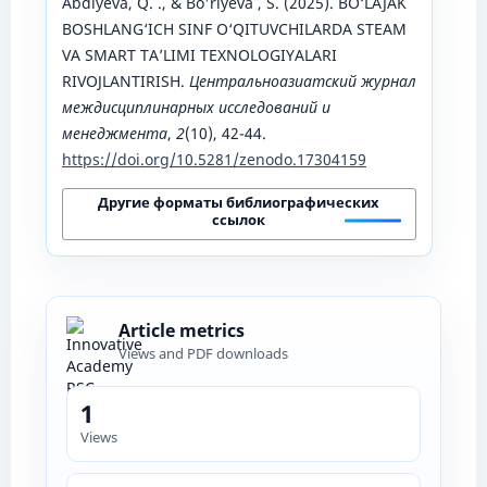
Abdiyeva, Q. ., & Bo'riyeva , S. (2025). BO‘LAJAK
BOSHLANG‘ICH SINF O‘QITUVCHILARDA STEAM
VA SMART TA’LIMI TEXNOLOGIYALARI
RIVOJLANTIRISH.
Центральноазиатский журнал
междисциплинарных исследований и
менеджмента
,
2
(10), 42-44.
https://doi.org/10.5281/zenodo.17304159
Другие форматы библиографических
ссылок
Article metrics
Views and PDF downloads
1
Views