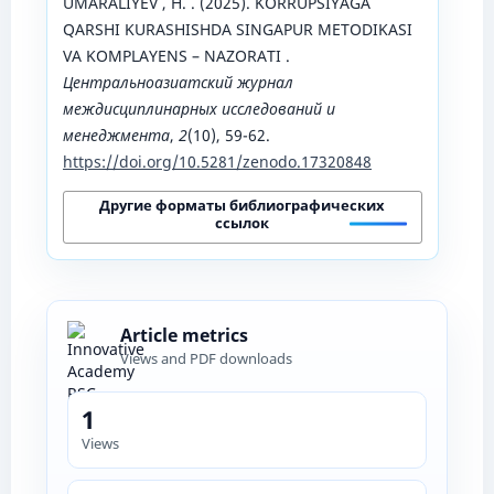
UMARALIYEV , H. . (2025). KORRUPSIYAGA
QARSHI KURASHISHDA SINGAPUR METODIKASI
VA KOMPLAYENS – NAZORATI .
Центральноазиатский журнал
междисциплинарных исследований и
менеджмента
,
2
(10), 59-62.
https://doi.org/10.5281/zenodo.17320848
Другие форматы библиографических
ссылок
Article metrics
Views and PDF downloads
1
Views