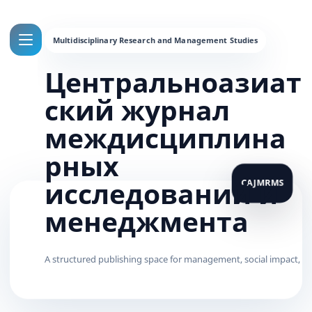
Центральноазиат
ский журнал
междисциплина
рных
исследований и
менеджмента