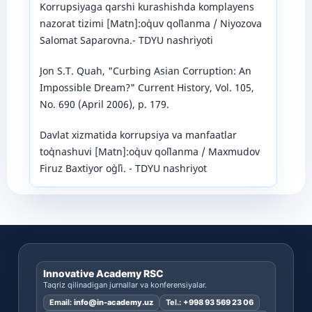
Korrupsiyaga qarshi kurashishda komplayens
nazorat tizimi [Matn]:o`quv qo`llanma / Niyozova
Salomat Saparovna.- TDYU nashriyoti
Jon S.T. Quah, "Curbing Asian Corruption: An
Impossible Dream?" Current History, Vol. 105,
No. 690 (April 2006), p. 179.
Davlat xizmatida korrupsiya va manfaatlar
to`qnashuvi [Matn]:o`quv qo`llanma / Maxmudov
Firuz Baxtiyor o`g`li. - TDYU nashriyot
Innovative Academy RSC
Taqriz qilinadigan jurnallar va konferensiyalar.
Email:
info@in-academy.uz
Tel.:
+998 93 569 23 06