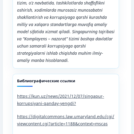
tizim, o‘z navbatida, tashkilotlarda shaffoflikni
oshirish, xodimlarda murosasiz munosabatni
shakllantirish va korrupsiyaga qarshi kurashda
milliy va xalqaro standartlarga muvofiq amaliy
model sifatida xizmat qiladi. Singapurning tajribasi
va “Komplayens – nazorat” tizimi boshqa davlatlar
uchun samarali korrupsiyaga qarshi
strategiyalarni ishlab chiqishda muhim ilmiy-
amaliy manba hisoblanadi.
Библиографические ссылки
https://kun.uz/news/2021/12/07/singapur-
korrupsiyani-qanday-yengdi?
https://digitalcommons.law.umaryland.edu/cgi/
viewcontent.cgi?article=1188&context=mscas