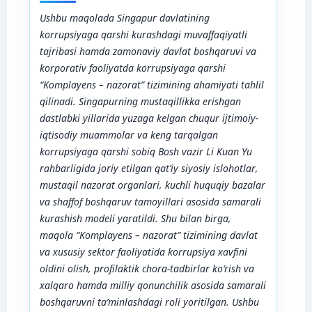
Ushbu maqolada Singapur davlatining
korrupsiyaga qarshi kurashdagi muvaffaqiyatli
tajribasi hamda zamonaviy davlat boshqaruvi va
korporativ faoliyatda korrupsiyaga qarshi
“Komplayens – nazorat” tizimining ahamiyati tahlil
qilinadi. Singapurning mustaqillikka erishgan
dastlabki yillarida yuzaga kelgan chuqur ijtimoiy-
iqtisodiy muammolar va keng tarqalgan
korrupsiyaga qarshi sobiq Bosh vazir Li Kuan Yu
rahbarligida joriy etilgan qat’iy siyosiy islohotlar,
mustaqil nazorat organlari, kuchli huquqiy bazalar
va shaffof boshqaruv tamoyillari asosida samarali
kurashish modeli yaratildi. Shu bilan birga,
maqola “Komplayens – nazorat” tizimining davlat
va xususiy sektor faoliyatida korrupsiya xavfini
oldini olish, profilaktik chora-tadbirlar ko‘rish va
xalqaro
hamda
milliy qonunchilik asosida samarali
boshqaruvni ta’minlashdagi roli yoritilgan. Ushbu