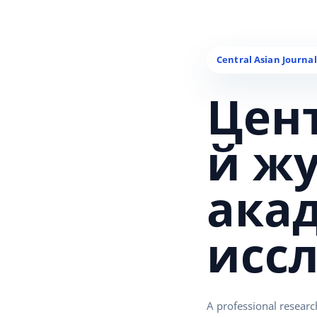
Цен
й ж
ака
исс