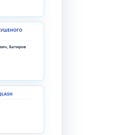
СУШЕНОГО
ич, Батиров
QLASH