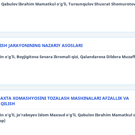
i, Qabulov Ibrahim Mamatkul o‘g’li, Tursunqulov Shuxrat Shomurotov
ISH JARAYONINING NAZARIY ASOSLARI
o‘g‘li, Boyjigitova Sevara Ikromali qizi, Qalandarova Dildora Muzaff
AXTA XOMASHYOSINI TOZALASH MASHINALARI AFZALLIK VA
 QILISH
o‘g‘li, Jo‘raboyev Islom Maxsud o‘g‘li, Qabulov Ibrahim Mamatkul o‘
ор)