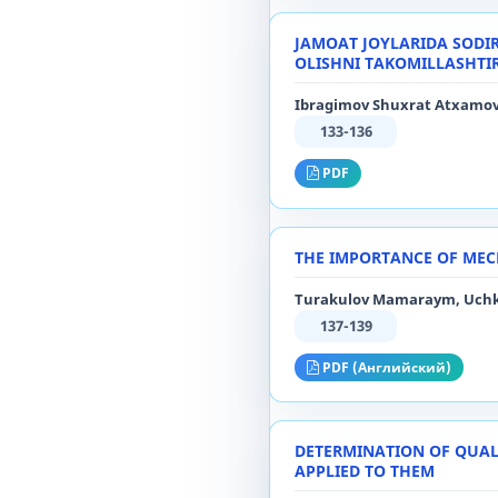
JAMOAT JOYLARIDA SODIR
OLISHNI TAKOMILLASHTI
Ibragimov Shuxrat Atxamov
133-136
PDF
THE IMPORTANCE OF MEC
Turakulov Mamaraym, Uchk
137-139
PDF (Английский)
DETERMINATION OF QUAL
APPLIED TO THEM