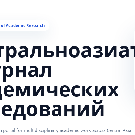
тральноазиа
урнал
демических
ледований