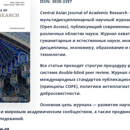
ISSN: 3030-3397
Central Asian Journal of Academic Research
мультидисциплинарный научный журнал
(Open Access), публикующий современны
различных областях науки. Журнал охва
гуманитарные и естественные науки, ин
дисциплины, экономику, образование 
технологии.
Все статьи проходят строгую процедуру 
системе
double-blind peer review
. Журнал
международных стандартов публикацио
(принципы COPE), политики антиплагиат
добросовестности.
Основная цель журнала — развитие нау
 и мировым академическим сообществом, а также продви
ледований.
06-08