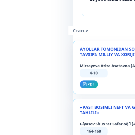
Статьи
AYOLLAR TOMONIDAN SODI
TAVSIFI: MILLIY VA XORIJ
Mirzayeva Aziza Asatovna (
4-10
PDF
«PAST BOSIMLI NEFT VA 
TAHLILI»
G`iyasov Shuxrat Safar o`g`li 
164-168