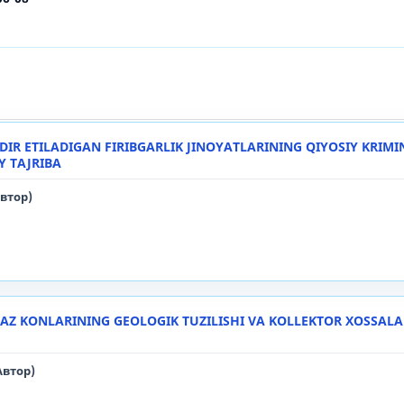
R ETILADIGAN FIRIBGARLIK JINOYATLARINING QIYOSIY KRIM
IY TAJRIBA
Автор)
GAZ KONLARINING GEOLOGIK TUZILISHI VA KOLLEKTOR XOSSAL
(Автор)