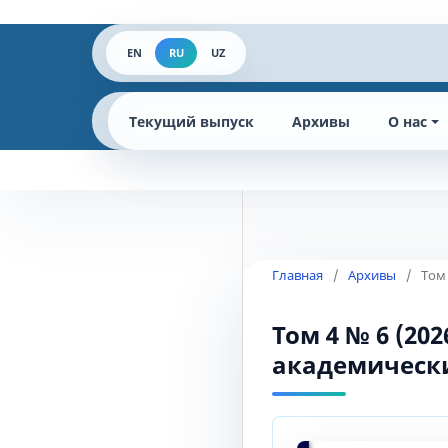
EN
RU
UZ
Текущий выпуск
Архивы
О нас
Главная
/
Архивы
/
Том
Том 4 № 6 (2
академическ