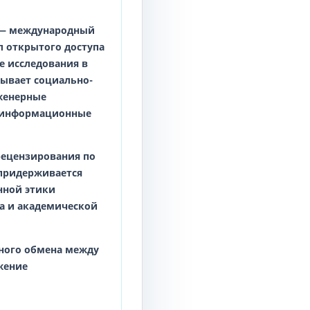
— международный
 открытого доступа
е исследования в
тывает социально-
женерные
и информационные
рецензирования по
 придерживается
нной этики
а и академической
чного обмена между
жение