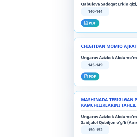
Qabulova Sadoqat Erkin qiz
140-144
PDF
CHIGITDAN MOMIQ AJRAT
Ungarov Azizbek Abdumo‘min 
145-149
PDF
MASHINADA TERIGLGAN P
KAMCHILIKLARINI TAHLIL
Ungarov Azizbek Abdumo‘min 
Saidjalol Qobiljon o‘g‘li (Авт
150-152