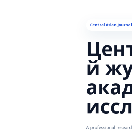
Цен
й ж
ака
исс