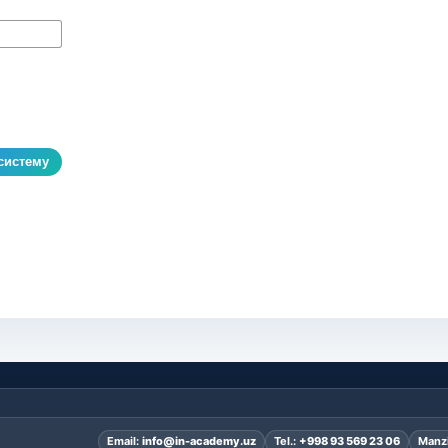
систему
Email:
info@in-academy.uz
Tel.:
+998 93 569 23 06
Manzi