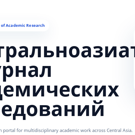
тральноазиа
урнал
демических
ледований