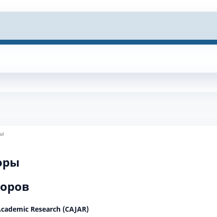
ры
оры
торов
 Academic Research (CAJAR)