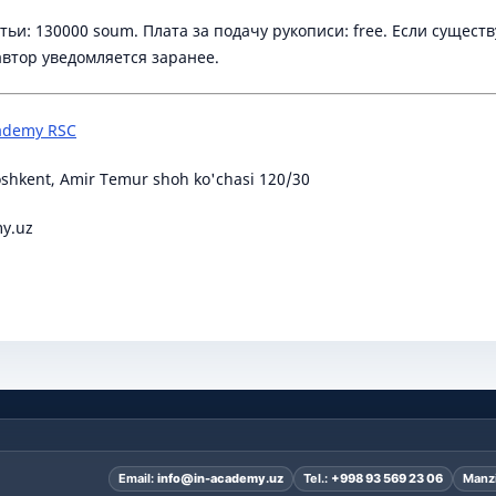
тьи: 130000 soum. Плата за подачу рукописи: free. Если сущес
втор уведомляется заранее.
cademy RSC
oshkent, Amir Temur shoh ko'chasi 120/30
y.uz
Email:
info@in-academy.uz
Tel.:
+998 93 569 23 06
Manzi