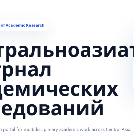
тральноазиа
урнал
демических
ледований