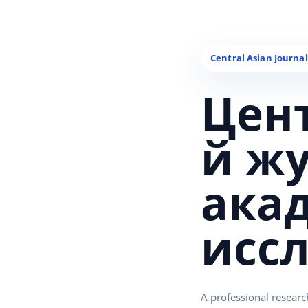
Цен
й ж
ака
исс