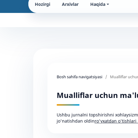
Hozirgi
Arxivlar
Haqida
Bosh sahifa navigatsiyasi
/
Mualliflar uch
Mualliflar uchun ma'
Ushbu jurnalni topshirishni xohlaysizmi
jo'natishdan oldin
ro'yxatdan o'tishlari