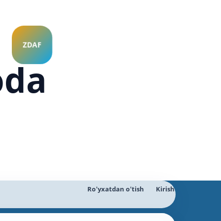
oda
Ro'yxatdan o'tish
Kirish