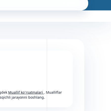
Qidiruv
ngdek
Muallif ko'rsatmalari
. Mualliflar
sqichli jarayonni boshlang.