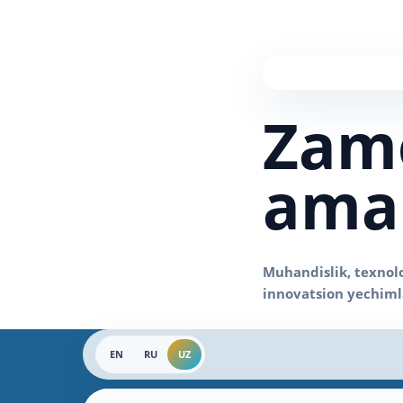
Zam
amal
EN
RU
UZ