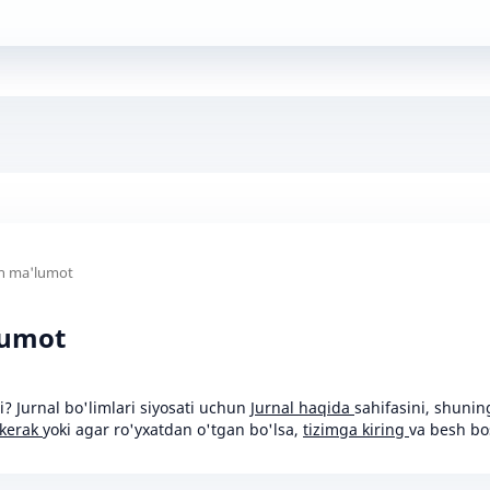
un ma'lumot
lumot
? Jurnal bo'limlari siyosati uchun
Jurnal haqida
sahifasini, shuni
 kerak
yoki agar ro'yxatdan o'tgan bo'lsa,
tizimga kiring
va besh bo