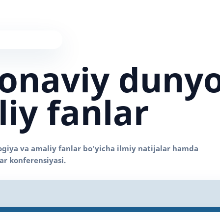
onaviy duny
iy fanlar