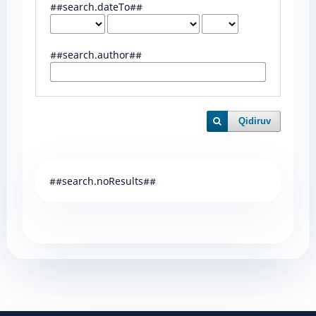
##search.dateTo##
##search.author##
Qidiruv
##search.noResults##