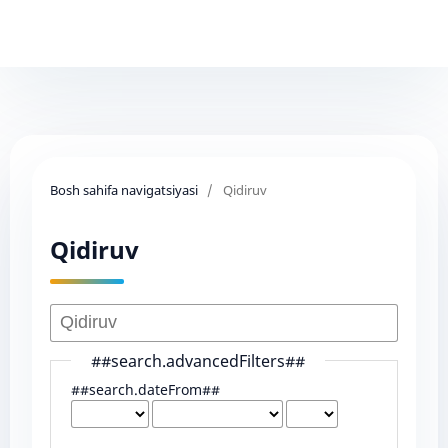
Bosh sahifa navigatsiyasi
/
Qidiruv
Qidiruv
##search.advancedFilters##
##search.dateFrom##