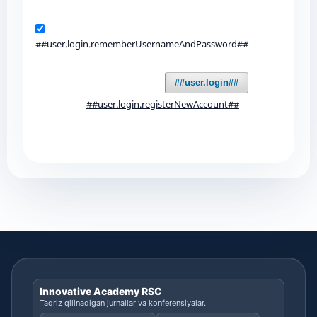
##user.login.rememberUsernameAndPassword##
##user.login##
##user.login.registerNewAccount##
Innovative Academy RSC
Taqriz qilinadigan jurnallar va konferensiyalar.