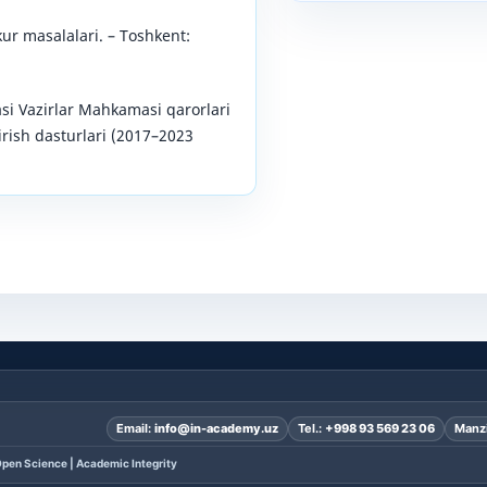
kkur masalalari. – Toshkent:
si Vazirlar Mahkamasi qarorlari
ntirish dasturlari (2017–2023
Email:
info@in-academy.uz
Tel.:
+998 93 569 23 06
Manzi
pen Science | Academic Integrity