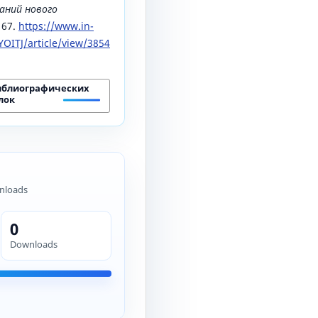
аний нового
167.
https://www.in-
OITJ/article/view/3854
иблиографических
лок
nloads
0
Downloads