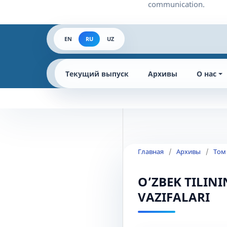
EN
RU
UZ
Текущий выпуск
Архивы
О нас
Главная
/
Архивы
/
Том
O’ZBEK TILIN
VAZIFALARI