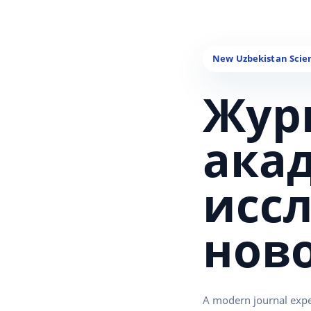
Жур
ака
исс
нов