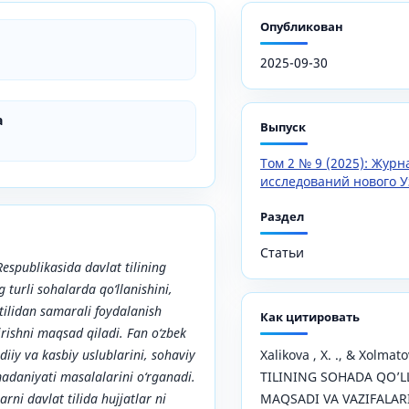
Опубликован
2025-09-30
a
Выпуск
Том 2 № 9 (2025): Жур
исследований нового У
Раздел
Статьи
espublikasida davlat tilining
 turli sohalarda qo‘llanishini,
 tilidan samarali foydalanish
Как цитировать
irishni maqsad qiladi. Fan o‘zbek
adiiy va kasbiy uslublarini, sohaviy
Xalikova , X. ., & Xolmat
adaniyati masalalarini o‘rganadi.
TILINING SOHADA QO’L
rni davlat tilida hujjatlar ni
MAQSADI VA VAZIFALAR