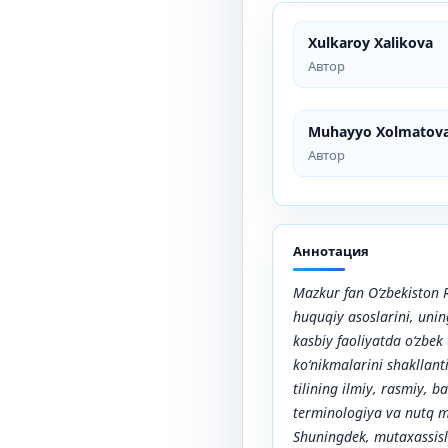
Xulkaroy Xalikova
Автор
Muhayyo Xolmatov
Автор
Аннотация
Mazkur fan O‘zbekiston R
huquqiy asoslarini, uning
kasbiy faoliyatda o‘zbek
ko‘nikmalarini shakllant
tilining ilmiy, rasmiy, b
terminologiya va nutq m
Shuningdek, mutaxassisla