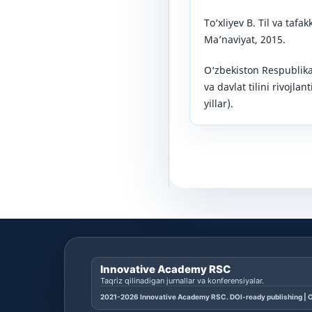
To‘xliyev B. Til va tafa
Ma’naviyat, 2015.
O‘zbekiston Respublika
va davlat tilini rivojla
yillar).
Innovative Academy RSC
Taqriz qilinadigan jurnallar va konferensiyalar.
2021-2026 Innovative Academy RSC. DOI-ready publishing | O