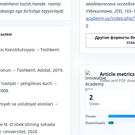
iy matnlarni tuzish,hamda rasmiy
академических исследов
akasiga ega bo‘lishga tayyorlaydi.
Узбекистана
,
2
(9), 165-
academy.uz/index.php/Y
0
сылки
Другие форматы б
ссы
i Konstitutsiyasi. – Toshkent:
Qonun. – Toshkent: Adolat, 2019.
Article metrics
Views and PDF dow
’naviyat – yengilmas kuch. –
2008.
2
Views
yati va uslubiyat asoslari. –
Views
Downloads
 N. O‘zbek tilining sohada
t: Universitet, 2020.