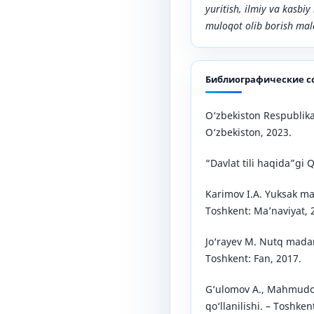
yuritish, ilmiy va kasb
muloqot olib borish mal
Библиографические с
O‘zbekiston Respublikas
O‘zbekiston, 2023.
“Davlat tili haqida”gi 
Karimov I.A. Yuksak ma
Toshkent: Ma’naviyat, 
Jo‘rayev M. Nutq madani
Toshkent: Fan, 2017.
G‘ulomov A., Mahmudov
qo‘llanilishi. – Toshken