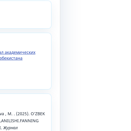
нал академических
збекистана
ova , M. . (2025). O’ZBEK
LANILISHI.FANNING
I.
Журнал