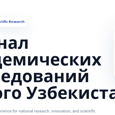
нал
демических
ледований
ого Узбекист