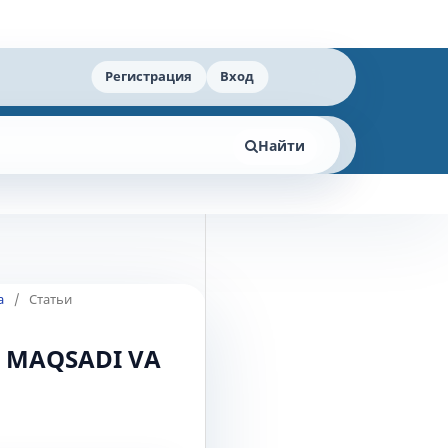
Регистрация
Вход
Найти
а
/
Статьи
G MAQSADI VA