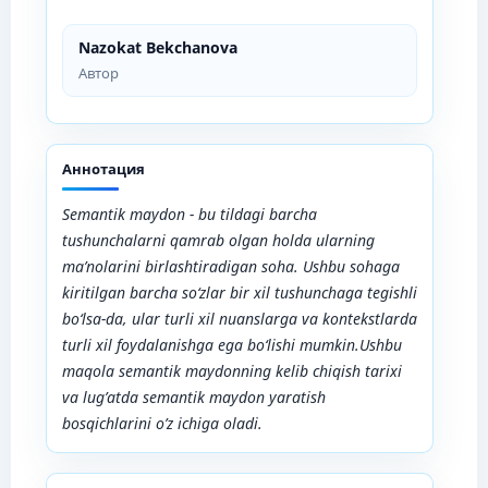
Nazokat Bekchanova
Автор
Аннотация
Semantik maydon - bu tildagi barcha
tushunchalarni qamrab olgan holda ularning
ma’nolarini birlashtiradigan soha. Ushbu sohaga
kiritilgan barcha so‘zlar bir xil tushunchaga tegishli
bo‘lsa-da, ular turli xil nuanslarga va kontekstlarda
turli xil foydalanishga ega bo‘lishi mumkin.Ushbu
maqola semantik maydonning kelib chiqish tarixi
va lug’atda semantik maydon yaratish
bosqichlarini o’z ichiga oladi.