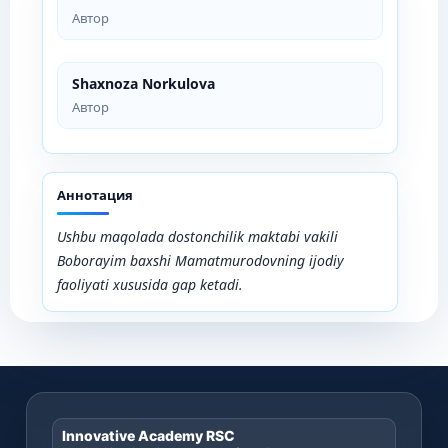
Автор
Shaxnoza Norkulova
Автор
Аннотация
Ushbu maqolada dostonchilik maktabi vakili
Boborayim baxshi Mamatmurodovning ijodiy
faoliyati xususida gap ketadi.
Innovative Academy RSC