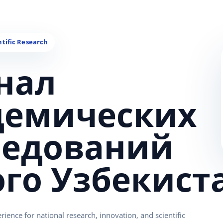
нал
демических
ледований
ого Узбекист