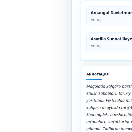
Amangul Davletmur
Автор
Asatilla Sunnatillay
Автор
Аннотация
Maqolada xalqaro baxshic
etilish sabablari, tarix
yoritiladi. Festivalda mil
xalqaro miqyosda targ‘ib
Shuningdek, baxshichili
an’analari, san’atkorlar 
qilinadi. Tadbirda innov