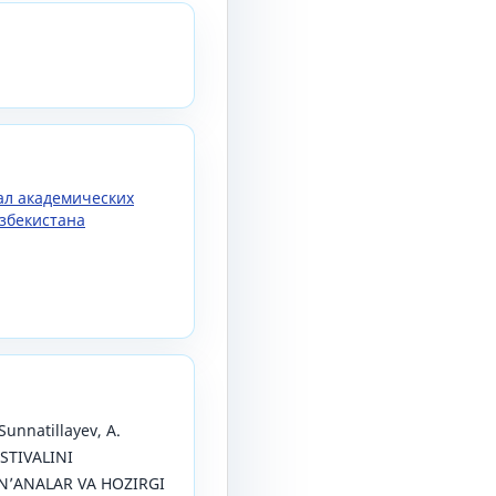
нал академических
збекистана
Sunnatillayev, A.
ESTIVALINI
AN’ANALAR VA HOZIRGI