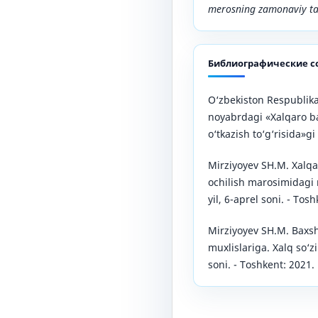
merosning zamonaviy talq
Библиографические с
O‘zbekiston Respublika
noyabrdagi «Xalqaro bax
o‘tkazish to‘g‘risida»g
Mirziyoyev SH.M. Xalqar
ochilish marosimidagi n
yil, 6-aprel soni. - Tos
Mirziyoyev SH.M. Baxsh
muxlislariga. Xalq so‘z
soni. - Toshkent: 2021.