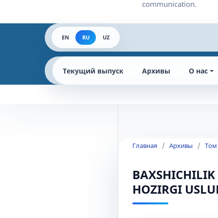
EN
RU
UZ
Текущий выпуск
Архивы
О нас
Главная
/
Архивы
/
Том
BAXSHICHILIK
HOZIRGI USLU