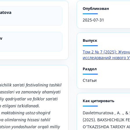
Опубликован
atova
2025-07-31
ev
Выпуск
Том 2 № 7 (2025): Жур
исследований нового У
Раздел
Статьи
hilik san’ati festivalining tashkil
iy asoslari va zamonaviy ahamiyati
liy qadriyatlar va folklor san’ati
Как цитировать
 etilgani ta’kidlanadi.
k maktabining ustoz-shogird
Davletmuratova , A. ., & 
va olimlarning hissasi tahlil
(2025). BAXSHICHILIK F
atsion yondashuvlar orqali milliy
O‘TKAZISHDA TARIXIY 