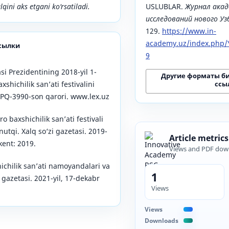
ini aks etgani ko‘rsatiladi.
USLUBLAR.
Журнал акад
исследований нового У
129.
https://www.in-
academy.uz/index.php/Y
сылки
9
si Prezidentining 2018-yil 1-
Другие форматы б
ссы
shichilik san’ati festivalini
i PQ-3990-son qarori. www.lex.uz
o baxshichilik san’ati festivali
utqi. Xalq so‘zi gazetasi. 2019-
Article metrics
hkent: 2019.
Views and PDF dow
ichilik san’ati namoyandalari va
1
i gazetasi. 2021-yil, 17-dekabr
Views
Views
Downloads