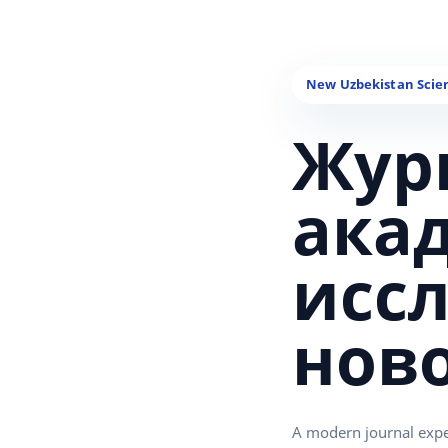
Жур
ака
исс
нов