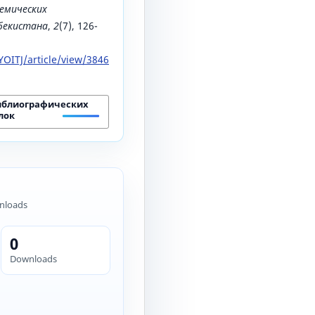
емических
збекистана
,
2
(7), 126-
OITJ/article/view/3846
иблиографических
лок
nloads
0
Downloads