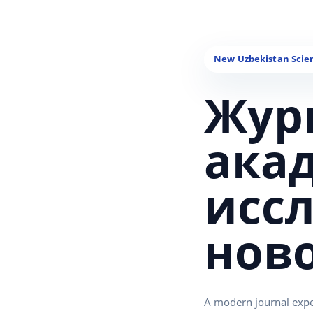
Жур
ака
исс
нов