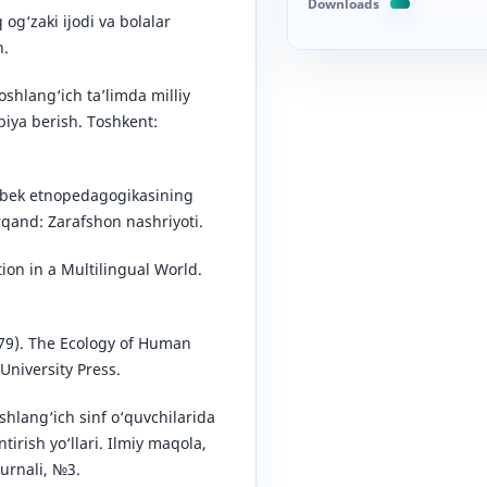
Downloads
 og‘zaki ijodi va bolalar
n.
oshlang‘ich ta’limda milliy
biya berish. Toshkent:
zbek etnopedagogikasining
rqand: Zarafshon nashriyoti.
on in a Multilingual World.
79). The Ecology of Human
niversity Press.
shlang‘ich sinf o‘quvchilarida
ntirish yo‘llari. Ilmiy maqola,
jurnali, №3.