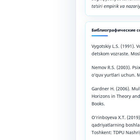
ta’siri empirik va nazari
Библиографические с
Vygotskiy L.S. (1991). 
detskom vozraste. Mos
Nemov R.S. (2003). Psix
o‘quv yurtlari uchun. 
Gardner H. (2006). Mul
Horizons in Theory and
Books.
O‘rinboyeva X.T. (2019
qadriyatlarning boshlan
Toshkent: TDPU Nashriy