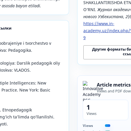
SHAKLLANTIRISHDA E
y asosda bayon etiladi.
O‘RNI.
Журнал академич
нового Узбекистана
,
2
(
https://www.in-
сылки
academy.uz/index.php/Y
9
Voobrajeniye i tvorchestvo v
Другие форматы б
kva: Pedagogika.
ссы
ologiya: Darslik pedagogik oliy
Moskva: VLADOS.
tiple Intelligences: New
Article metrics
 Practice. New York: Basic
Views and PDF dow
1
). Etnopedagogik
Views
g‘ich ta’limda qo‘llanilishi.
oti.
Views