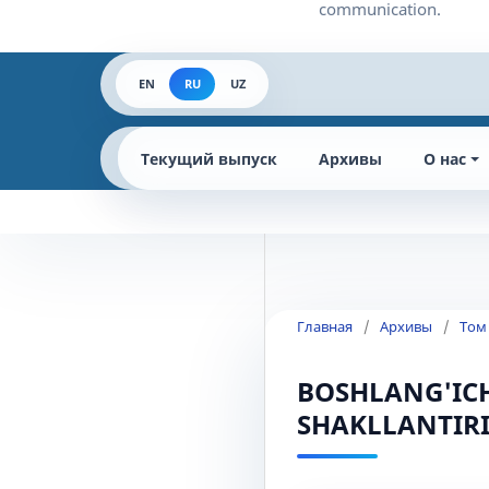
EN
RU
UZ
Текущий выпуск
Архивы
О нас
Главная
/
Архивы
/
Том 
BOSHLANG'ICH
SHAKLLANTIR