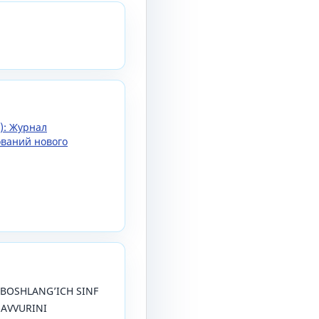
5): Журнал
ований нового
). BOSHLANG’ICH SINF
SAVVURINI