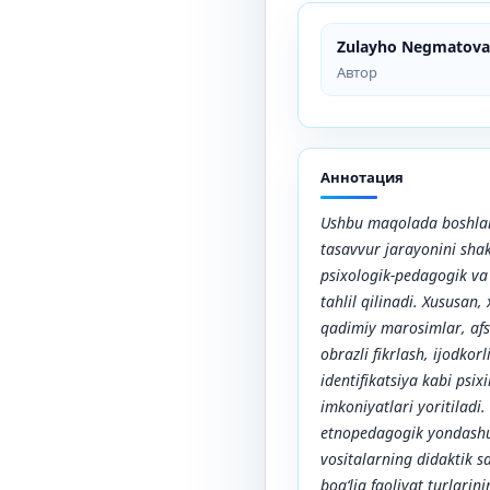
Zulayho Negmatova
Автор
Аннотация
Ushbu maqolada boshlang
tasavvur jarayonini sha
psixologik-pedagogik v
tahlil qilinadi. Xususan, 
qadimiy marosimlar, afs
obrazli fikrlash, ijodkor
identifikatsiya kabi psixi
imkoniyatlari yoritilad
etnopedagogik yondashu
vositalarning didaktik s
bog‘liq faoliyat turlarin