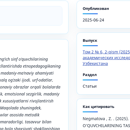
Опубликован
2025-06-24
Выпуск
Том 2 № 6, 2-qism (202
академических исслед
‘ich sinf o‘quvchilarining
Узбекистана
kllantirishda etnopedagogikaning
a madaniy-ma’naviy ahamiyati
Раздел
xalq og‘zaki ijodi, urf-odatlar,
Статьи
onaviy obrazlar orqali bolalarda
lik, emotsional sezgirlik, madaniy
k xususiyatlarni rivojlantirish
Как цитировать
i. Maqolada shuningdek,
vlar asosida metodik
Negmatova , Z. . (2025
amaradorligi, tasavvur bilan
O‘QUVCHILARINING TA
ing bola shaxsiyati shakllanishiga