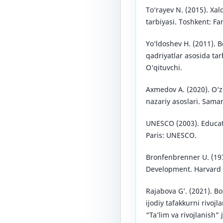
To‘rayev N. (2015). Xalq
tarbiyasi. Toshkent: Fa
Yo‘ldoshev H. (2011). B
qadriyatlar asosida tar
O‘qituvchi.
Axmedov A. (2020). O‘
nazariy asoslari. Sama
UNESCO (2003). Educati
Paris: UNESCO.
Bronfenbrenner U. (19
Development. Harvard U
Rajabova G’. (2021). Bo
ijodiy tafakkurni rivojla
“Ta’lim va rivojlanish” 