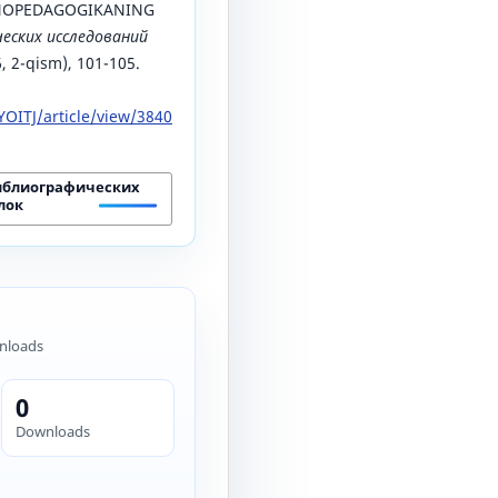
TNOPEDAGOGIKANING
еских исследований
6, 2-qism), 101-105.
OITJ/article/view/3840
иблиографических
лок
nloads
0
Downloads