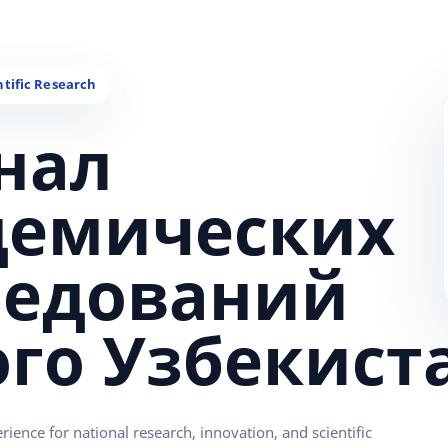
нал
демических
ледований
ого Узбекист