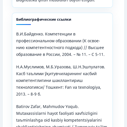
Библиографические ссылки
В.И.Байденко. Компетенции в
профессиональном образовании (К освое-
нию компетентностного подхода) // Высшее
образование в России, 2004. – № 11. – С 5-11.
Н.А.Муслимов, М.Б.Уразова, Ш.Н.Эшпулатов.
Касб таълими ўқитувчиларининг касбий
компетентлигини шакллантириш
технологияси/ Тошкент: Fаn vа texnоlоgiyа,
2013. – 8-9 б.
Bаtirоv Zаfаr, Mаhmudоv Yоqub.
Mutаxаssislаrni hаyоt fаоliyаti xаvfsizligini
tаъminlаshgа оid kаsbiy kоmpetentsiyаlаrini
shаkllаntirishning аhаmiyаti / Zаmоnаviy tа'lim-