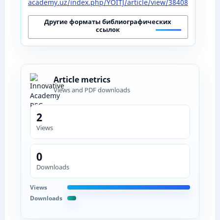
academy.uz/index.php/YOITJ/article/view/38408
Другие форматы библиографических
ссылок
Article metrics
Views and PDF downloads
2
Views
0
Downloads
Views
Downloads