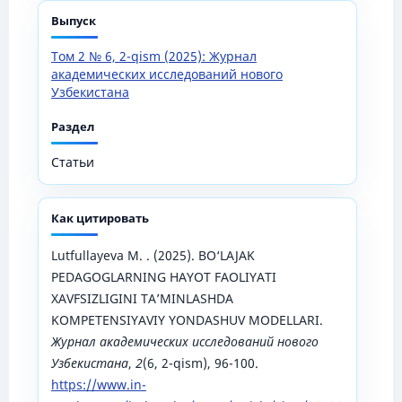
Выпуск
Том 2 № 6, 2-qism (2025): Журнал
академических исследований нового
Узбекистана
Раздел
Статьи
Как цитировать
Lutfullаyevа M. . (2025). BO‘LAJAK
PEDAGOGLARNING HАYОT FАОLIYАTI
XАVFSIZLIGINI TА’MINLАSHDА
KОMPETENSIYАVIY YОNDАSHUV MОDELLАRI.
Журнал академических исследований нового
Узбекистана
,
2
(6, 2-qism), 96-100.
https://www.in-