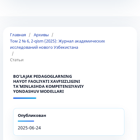
Главная
/
Архивы
/
Том 2 № 6, 2-qism (2025): Журнал академических
исследований нового Узбекистана
/
Статьи
BO‘LAJAK PEDAGOGLARNING
HАYОT FАОLIYАTI XАVFSIZLIGINI
TА’MINLАSHDА KОMPETENSIYАVIY
YОNDАSHUV MОDELLАRI
Опубликован
2025-06-24