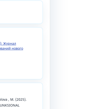
5): Журнал
ований нового
ulova , M. (2025).
FUNKSIONAL