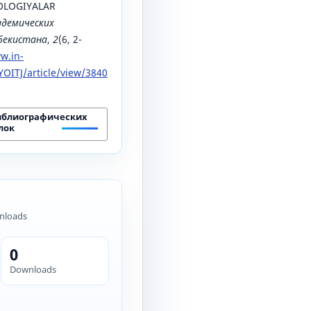
OLOGIYALAR
адемических
збекистана
,
2
(6, 2-
w.in-
OITJ/article/view/3840
иблиографических
лок
nloads
0
Downloads