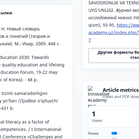
SAVODXONLIK VA TEXN
UYG‘UNLIGI.
Журнал ак
сылки
исследований нового У
qism), 93-95.
https://ww
. Н. Новый словарь
academy.uz/index.php/Y
в и понятий (теория и
7
кам). М.: Икар, 2009. 448 с.
Другие форматы б
ссы
Education 2030: Towards
 quality education and lifelong
 Education Forum, 19-22 may
 of Korea). - 48 p.
Article metrics
m tizimi samaradorligini
Views and PDF dow
yo‘llari //Ijodkor o‘qituvchi
-431 b.
1
Views
al literacy as a factor of
competences. / I International
Views
cal Conference «Challenges and