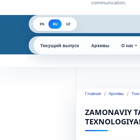
EN
RU
UZ
Текущий выпуск
Архивы
О нас
Главная
/
Архивы
/
Том 
ZAMONAVIY T
TEXNOLOGIYA