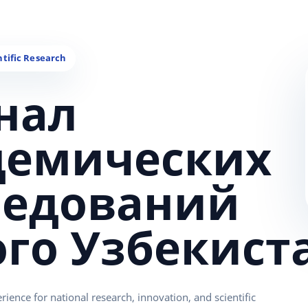
нал
демических
ледований
ого Узбекист