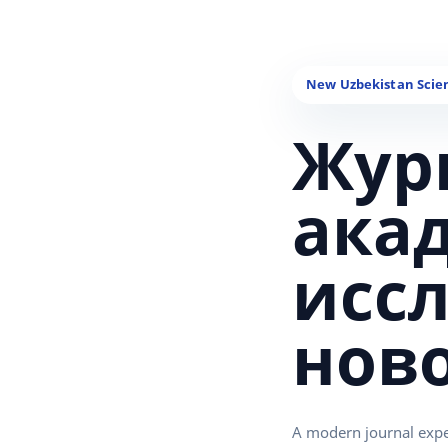
Жур
ака
исс
нов