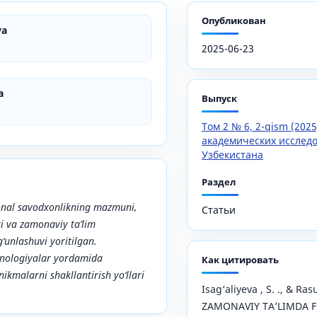
Опубликован
va
2025-06-23
a
Выпуск
Том 2 № 6, 2-qism (202
академических исслед
Узбекистана
Раздел
nal savodxonlikning mazmuni,
Статьи
ri va zamonaviy ta’lim
g‘unlashuvi yoritilgan.
xnologiyalar yordamida
Как цитировать
ikmalarni shakllantirish yo‘llari
Isag‘aliyeva , S. ., & Ras
ZAMONAVIY TA’LIMDA 