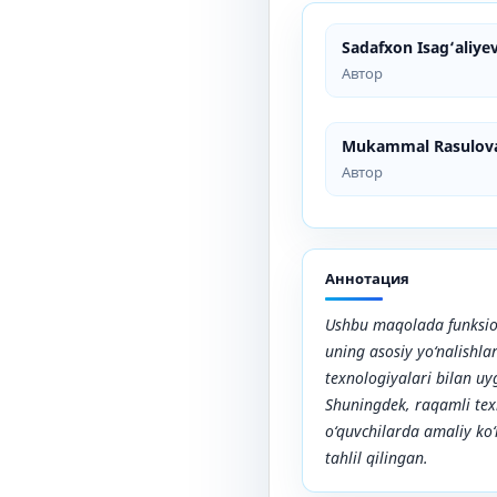
Sadafxon Isag‘aliye
Автор
Mukammal Rasulov
Автор
Аннотация
Ushbu maqolada funksio
uning asosiy yo‘nalishla
texnologiyalari bilan uy
Shuningdek, raqamli te
o‘quvchilarda amaliy ko‘n
tahlil qilingan.