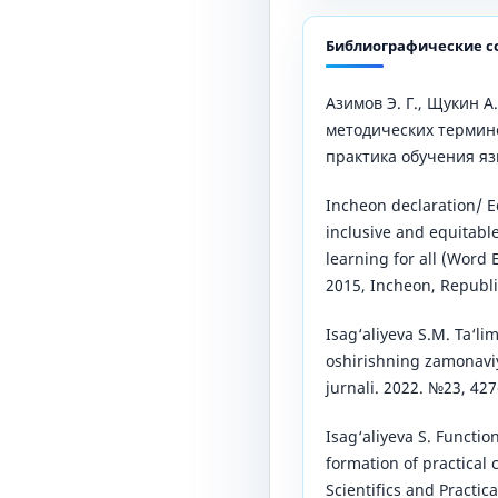
Библиографические с
Азимов Э. Г., Щукин А
методических термино
практика обучения язы
Incheon declaration/ 
inclusive and equitable
learning for all (Word
2015, Incheon, Republic
Isag‘aliyeva S.M. Ta‘li
oshirishning zamonaviy 
jurnali. 2022. №23, 427
Isag‘aliyeva S. Function
formation of practical 
Scientifics and Practi