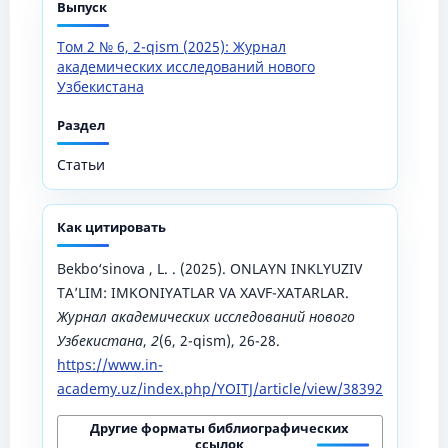
Выпуск
Том 2 № 6, 2-qism (2025): Журнал
академических исследований нового
Узбекистана
Раздел
Статьи
Как цитировать
Bekbo‘sinova , L. . (2025). ONLAYN INKLYUZIV
TA’LIM: IMKONIYATLAR VA XAVF-XATARLAR.
Журнал академических исследований нового
Узбекистана
,
2
(6, 2-qism), 26-28.
https://www.in-
academy.uz/index.php/YOITJ/article/view/38392
Другие форматы библиографических
ссылок