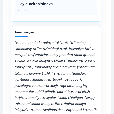
Laylo Bekbo‘sinova
Автор
Аннотация
Ushbu maqolada onlayn inklyuziv ta’limning
zamonaviy ta’lim tizimidagi o‘rni, imkoniyatlari va
mavjud xavf-xatarlari ilmiy jihatdan tahlil qilinadi.
Avvalo, onlayn inklyuziv ta’lim tushunchasi, asosiy
tamoyillari, zamonaviy texnologiyalar yordamida
ta’lim jarayonini tashkil etishning afzalliklari
yoritilgan. Shuningdek, texnik, pedagogik,
psixologik va axborot xavfsizligi bilan bog‘liq
muammolar tahlil qilinib, ularni bartaraf etish
bo‘yicha amaliy tavsiyalar ishlab chiqilgan. Xorijiy
tajriba misolida milliy ta’lim tizimida onlayn
inklyuziv ta’limni rivojlantirish istiqbollari ko‘rsatib