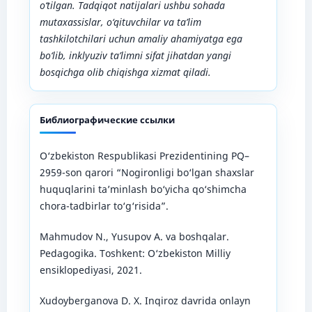
o‘tilgan. Tadqiqot natijalari ushbu sohada
mutaxassislar, o‘qituvchilar va ta’lim
tashkilotchilari uchun amaliy ahamiyatga ega
bo‘lib, inklyuziv ta’limni sifat jihatdan yangi
bosqichga olib chiqishga xizmat qiladi.
Библиографические ссылки
O‘zbekiston Respublikasi Prezidentining PQ–
2959-son qarori “Nogironligi bo‘lgan shaxslar
huquqlarini ta’minlash bo‘yicha qo‘shimcha
chora-tadbirlar to‘g‘risida”.
Mahmudov N., Yusupov A. va boshqalar.
Pedagogika. Toshkent: O‘zbekiston Milliy
ensiklopediyasi, 2021.
Xudoyberganova D. X. Inqiroz davrida onlayn