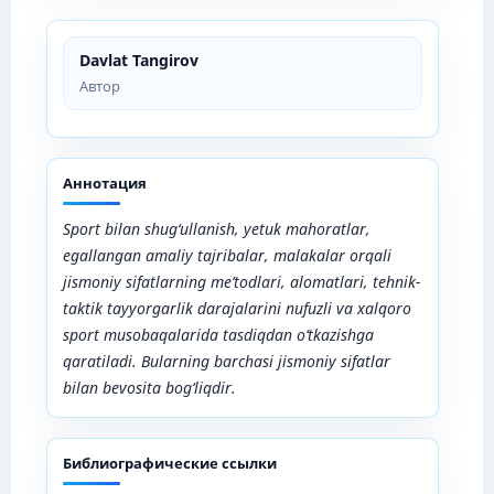
Davlat Tangirov
Автор
Аннотация
Sport bilan shug‘ullanish, yetuk mahoratlar,
egallangan amaliy tajribalar, malakalar orqali
jismoniy sifatlarning me’todlari, alomatlari, tehnik-
taktik tayyorgarlik darajalarini nufuzli va xalqoro
sport musobaqalarida tasdiqdan o‘tkazishga
qaratiladi. Bularning barchasi jismoniy sifatlar
bilan bevosita bog‘liqdir.
Библиографические ссылки