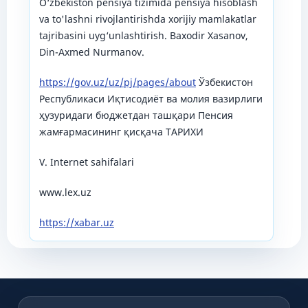
O‘zbekiston pensiya tizimida pensiyа hisoblash
va to'lashni rivojlantirishda xorijiy mamlakatlar
tajribasini uyg‘unlashtirish. Bаxоdir Xаsаnоv,
Din-Axmed Nurmanov.
https://gov.uz/uz/pj/pages/about
Ўзбекистон
Республикаси Иқтисодиёт ва молия вазирлиги
ҳузуридаги бюджетдан ташқари Пенсия
жамғармасининг қисқача ТАРИХИ
V. Internet sahifalari
www.lex.uz
https://xabar.uz