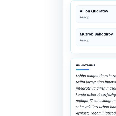
Alijon Qudratov
Автор
Muzrob Bahodirov
Автор
Аннотация
Ushbu maqolada axborot 
ta’lim jarayoniga innov
integratsiya qilish masa
kunda axborot xavfsizlig
nafaqat IT sohasidagi m
soha vakillari uchun h
Ayniqsa, raqamli iqtiso