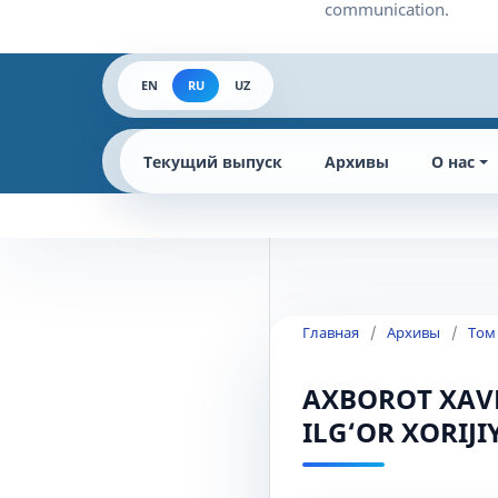
EN
RU
UZ
Текущий выпуск
Архивы
О нас
Главная
/
Архивы
/
Том
AXBOROT XAVF
ILG‘OR XORIJI