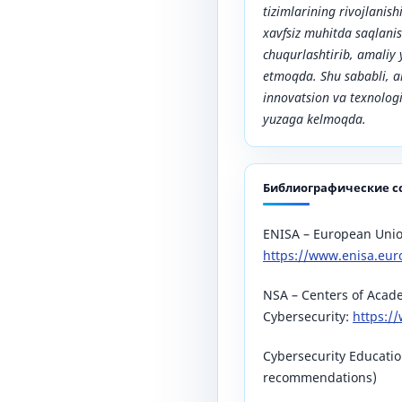
tizimlarining rivojlanis
xavfsiz muhitda saqlanis
chuqurlashtirib, amaliy 
etmoqda. Shu sababli, a
innovatsion va texnologi
yuzaga kelmoqda.
Библиографические с
ENISA – European Unio
https://www.enisa.eur
NSA – Centers of Acade
Cybersecurity:
https:/
Cybersecurity Educatio
recommendations)