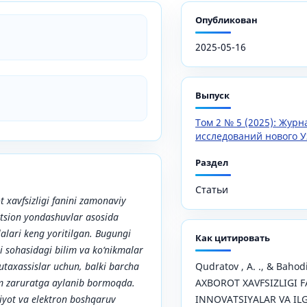
Опубликован
2025-05-16
Выпуск
Том 2 № 5 (2025): Жур
исследований нового У
Раздел
Статьи
xavfsizligi fanini zamonaviy
atsion yondashuvlar asosida
lalari keng yoritilgan. Bugungi
Как цитировать
i sohasidagi bilim va ko‘nikmalar
utaxassislar uchun, balki barcha
Qudratov , A. ., & Bahodi
am zaruratga aylanib bormoqda.
AXBOROT XAVFSIZLIGI F
diyot va elektron boshqaruv
INNOVATSIYALAR VA ILG