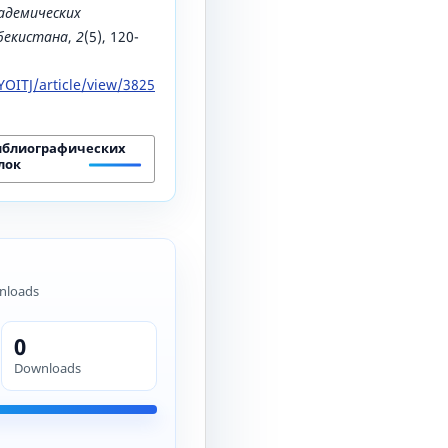
адемических
збекистана
,
2
(5), 120-
OITJ/article/view/3825
иблиографических
лок
nloads
0
Downloads