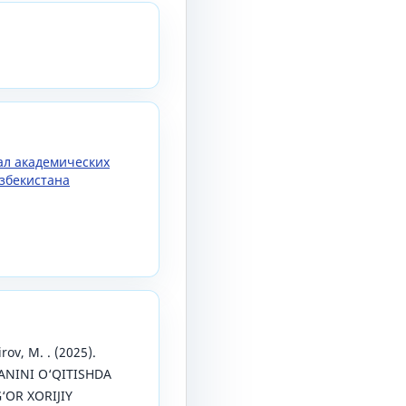
нал академических
збекистана
rov, M. . (2025).
ANINI О‘QITISHDA
‘OR XORIJIY