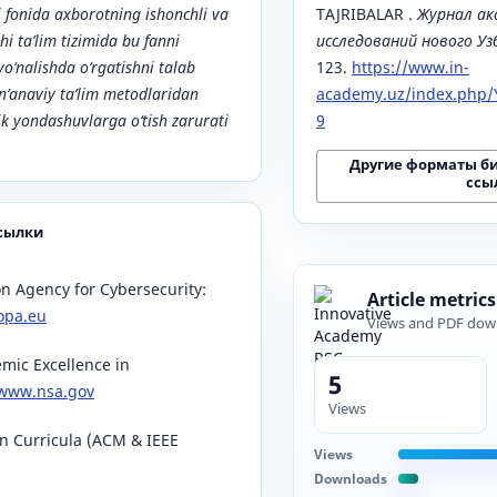
hi fonida axborotning ishonchli va
TAJRIBALAR .
Журнал ак
hi ta’lim tizimida bu fanni
исследований нового У
yo‘nalishda o‘rgatishni talab
123.
https://www.in-
n’anaviy ta’lim metodlaridan
academy.uz/index.php/Y
k yondashuvlarga o‘tish zarurati
9
Другие форматы б
ссы
сылки
n Agency for Cybersecurity:
Article metrics
opa.eu
Views and PDF dow
mic Excellence in
5
/www.nsa.gov
Views
n Curricula (ACM & IEEE
Views
Downloads