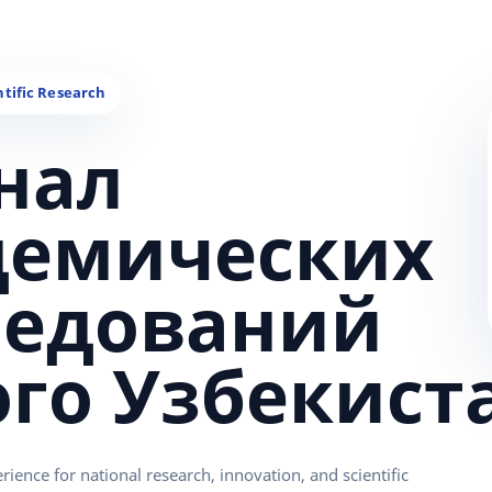
нал
демических
ледований
ого Узбекист