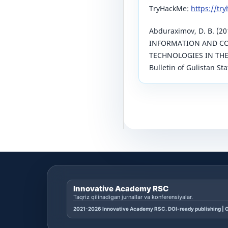
TryHackMe:
https://tr
Аbduraximov, D. B. (2
INFORMATION AND C
TECHNOLOGIES IN THE
Bulletin of Gulistan Sta
Innovative Academy RSC
Taqriz qilinadigan jurnallar va konferensiyalar.
2021-2026 Innovative Academy RSC. DOI-ready publishing | O