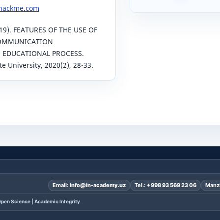
yhackme.com
019). FEATURES OF THE USE OF
OMMUNICATION
 EDUCATIONAL PROCESS.
te University, 2020(2), 28-33.
Email:
info@in-academy.uz
Tel.:
+998 93 569 23 06
Manzi
pen Science | Academic Integrity