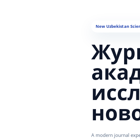
Жур
ака
исс
нов