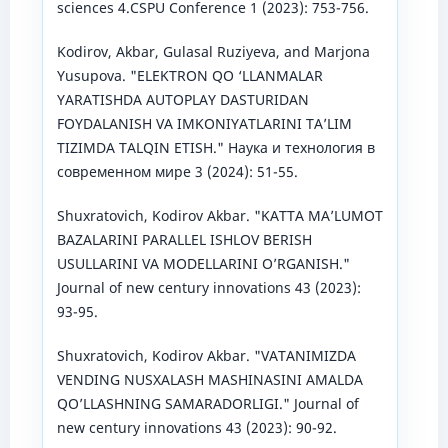
sciences 4.CSPU Conference 1 (2023): 753-756.
Kodirov, Akbar, Gulasal Ruziyeva, and Marjona
Yusupova. "ELEKTRON QO ‘LLANMALAR
YARATISHDA AUTOPLAY DASTURIDAN
FOYDALANISH VA IMKONIYATLARINI TA’LIM
TIZIMDA TALQIN ETISH." Наука и технология в
современном мире 3 (2024): 51-55.
Shuxratovich, Kodirov Akbar. "KATTA MA’LUMOT
BAZALARINI PARALLEL ISHLOV BERISH
USULLARINI VA MODELLARINI O’RGANISH."
Journal of new century innovations 43 (2023):
93-95.
Shuxratovich, Kodirov Akbar. "VATANIMIZDA
VENDING NUSXALASH MASHINASINI AMALDA
QO’LLASHNING SAMARADORLIGI." Journal of
new century innovations 43 (2023): 90-92.