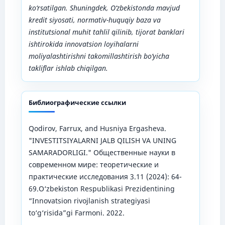
ko‘rsatilgan. Shuningdek, O‘zbekistonda mavjud
kredit siyosati, normativ-huquqiy baza va
institutsional muhit tahlil qilinib, tijorat banklari
ishtirokida innovatsion loyihalarni
moliyalashtirishni takomillashtirish bo‘yicha
takliflar ishlab chiqilgan.
Библиографические ссылки
Qodirov, Farrux, and Husniya Ergasheva.
"INVESTITSIYALARNI JALB QILISH VA UNING
SAMARADORLIGI." Общественные науки в
современном мире: теоретические и
практические исследования 3.11 (2024): 64-
69.O‘zbekiston Respublikasi Prezidentining
“Innovatsion rivojlanish strategiyasi
to‘g‘risida”gi Farmoni. 2022.