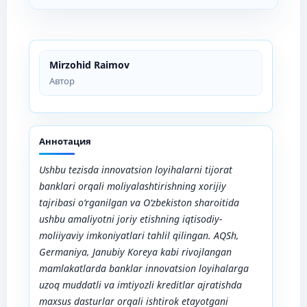
Mirzohid Raimov
Автор
Аннотация
Ushbu tezisda innovatsion loyihalarni tijorat
banklari orqali moliyalashtirishning xorijiy
tajribasi o‘rganilgan va O‘zbekiston sharoitida
ushbu amaliyotni joriy etishning iqtisodiy-
moliiyaviy imkoniyatlari tahlil qilingan. AQSh,
Germaniya, Janubiy Koreya kabi rivojlangan
mamlakatlarda banklar innovatsion loyihalarga
uzoq muddatli va imtiyozli kreditlar ajratishda
maxsus dasturlar orqali ishtirok etayotgani