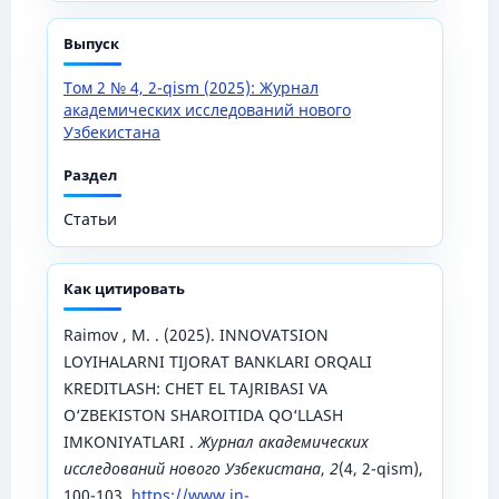
Выпуск
Том 2 № 4, 2-qism (2025): Журнал
академических исследований нового
Узбекистана
Раздел
Статьи
Как цитировать
Raimov , M. . (2025). INNOVATSION
LOYIHALARNI TIJORAT BANKLARI ORQALI
KREDITLASH: CHET EL TAJRIBASI VA
O‘ZBEKISTON SHAROITIDA QO‘LLASH
IMKONIYATLARI .
Журнал академических
исследований нового Узбекистана
,
2
(4, 2-qism),
100-103.
https://www.in-