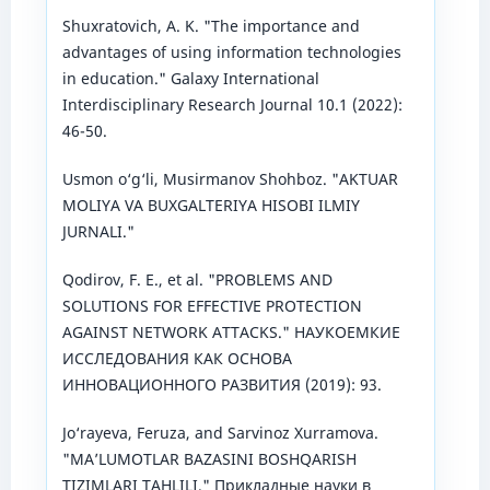
Shuxratovich, A. K. "The importance and
advantages of using information technologies
in education." Galaxy International
Interdisciplinary Research Journal 10.1 (2022):
46-50.
Usmon o‘g‘li, Musirmanov Shohboz. "AKTUAR
MOLIYA VA BUXGALTERIYA HISOBI ILMIY
JURNALI."
Qodirov, F. E., et al. "PROBLEMS AND
SOLUTIONS FOR EFFECTIVE PROTECTION
AGAINST NETWORK ATTACKS." НАУКОЕМКИЕ
ИССЛЕДОВАНИЯ КАК ОСНОВА
ИННОВАЦИОННОГО РАЗВИТИЯ (2019): 93.
Jo‘rayeva, Feruza, and Sarvinoz Xurramova.
"MA’LUMOTLAR BAZASINI BOSHQARISH
TIZIMLARI TAHLILI." Прикладные науки в