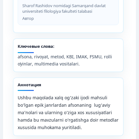
Sharof Rashidov nomidagi Samarqand davlat
universiteti filologiya fakulteti talabasi
Автор
Ключевые слова:
afsona, rivoyat, metod, KBI, IMAK, FSMU, rolli
oʻyinlar, multimedia vositalari.
Аннотация
Ushbu maqolada xalq og‘zaki ijodi mahsuli
bo‘lgan epik janrlardan afsonaning lug‘aviy
ma’nolari va ularning o‘ziga xos xususiyatlari
hamda bu mavzularni o‘rgatishga doir metodlar
xususida muhokama yuritiladi.