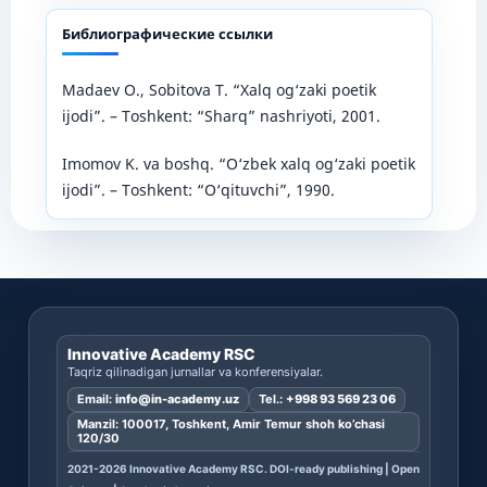
Библиографические ссылки
Madaev O., Sobitova T. “Xalq og‘zaki poetik
ijodi”. – Toshkent: “Sharq” nashriyoti, 2001.
Imomov K. va boshq. “O‘zbek xalq og‘zaki poetik
ijodi”. – Toshkent: “O‘qituvchi”, 1990.
Innovative Academy RSC
Taqriz qilinadigan jurnallar va konferensiyalar.
Email:
info@in-academy.uz
Tel.:
+998 93 569 23 06
Manzil: 100017, Toshkent, Amir Temur shoh ko’chasi
120/30
2021-2026 Innovative Academy RSC. DOI-ready publishing | Open