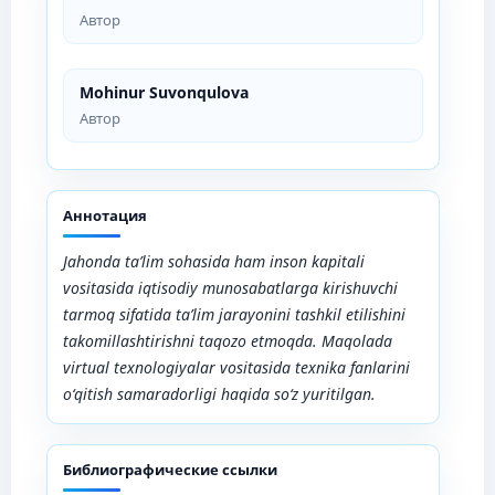
Автор
Mohinur Suvonqulova
Автор
Аннотация
Jahonda t
a’lim sohasida ham inson kapitali
vositasida iqtisodiy munosabatlarga kirishuvchi
tarmoq sifatida ta’lim jarayonini tashkil etilishini
takomillashtirishni taqozo etmoqda
. Maqolada
v
irtual texnologiyalar vositasida texnika fanlarini
o‘qitish
samaradorligi haqida so‘z yuritilgan.
Библиографические ссылки