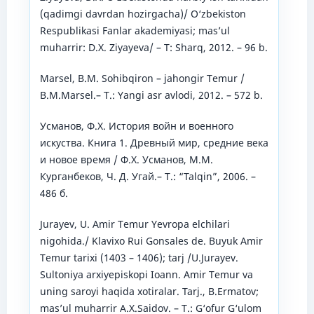
(qadimgi davrdan hozirgacha)/ O‘zbekiston
Respublikasi Fanlar akademiyasi; mas’ul
muharrir: D.X. Ziyayeva/ – T: Sharq, 2012. – 96 b.
Marsel, B.M. Sohibqiron – jahongir Temur /
B.M.Marsel.– T.: Yangi asr avlodi, 2012. – 572 b.
Усманов, Ф.Х. История войн и военного
искуства. Книга 1. Древный мир, средние века
и новое время / Ф.Х. Усманов, М.М.
Курганбеков, Ч. Д. Угай.– Т.: “Talqin”, 2006. –
486 б.
Jurayev, U. Amir Temur Yevropa elchilari
nigohida./ Klavixo Rui Gonsales de. Buyuk Amir
Temur tarixi (1403 – 1406); tarj /U.Jurayev.
Sultoniya arxiyepiskopi Ioann. Amir Temur va
uning saroyi haqida xotiralar. Tarj., B.Ermatov;
mas’ul muharrir A.X.Saidov. – T.: G‘ofur G‘ulom