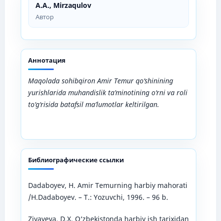
A.A., Mirzaqulov
Автор
Аннотация
Maqolada sohibqiron Amir Temur qo‘shinining
yurishlarida muhandislik ta’minotining o‘rni va roli
to‘g‘risida batafsil ma’lumotlar keltirilgan
.
Библиографические ссылки
Dadaboyev, H. Amir Temurning harbiy mahorati
/H.Dadaboyev. – T.: Yozuvchi, 1996. – 96 b.
Ziyayeva, D.X. O‘zbekistonda harbiy ish tarixidan