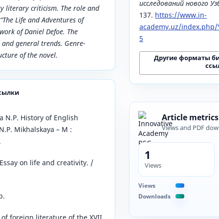
исследований нового У
 literary criticism. The role and
137.
https://www.in-
 “The Life and Adventures of
academy.uz/index.php/Y
work of Daniel Defoe. The
5
 and general trends. Genre-
ucture of the novel.
Другие форматы б
ссы
сылки
Article metrics
a N.P. History of English
Views and PDF dow
 N.P. Mikhalskaya – M :
.
1
ssay on life and creativity. /
Views
Views
p.
Downloads
of foreign literature of the XVII