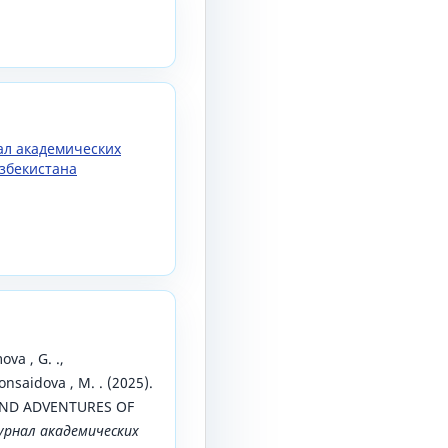
нал академических
збекистана
va , G. .,
nsaidova , M. . (2025).
 AND ADVENTURES OF
урнал академических