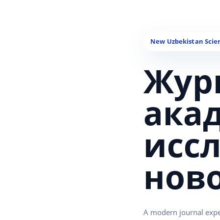
Жур
ака
исс
нов