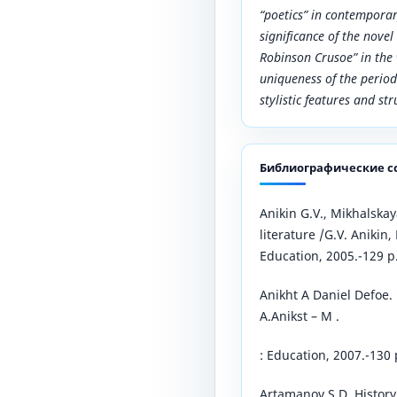
“poetics” in contemporary
significance of the novel
Robinson Crusoe” in the 
uniqueness of the period
stylistic features and str
Библиографические с
Anikin G.V., Mikhalskay
literature /G.V. Anikin,
Education, 2005.-129 p
Anikht A Daniel Defoe. E
A.Anikst – M .
: Education, 2007.-130 
Artamanov S.D. History 