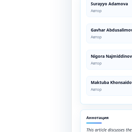
Surayyo Adamova
Автор
Gavhar Abdusalimo
Автор
Nigora Najmiddino
Автор
Maktuba Khonsaido
Автор
Аннотация
This article discusses t