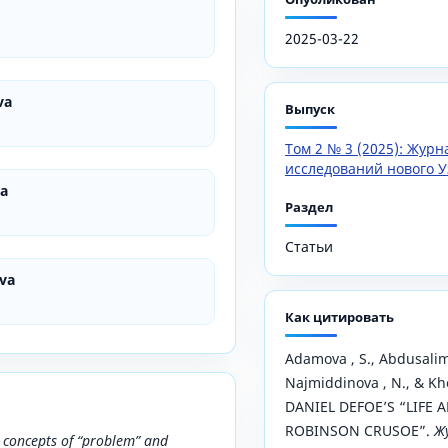
2025-03-22
va
Выпуск
Том 2 № 3 (2025): Жур
исследований нового У
va
Раздел
Статьи
va
Как цитировать
Adamova , S., Abdusalimo
Najmiddinova , N., & Kho
DANIEL DEFOE’S “LIFE
ROBINSON CRUSOE”.
Ж
he concepts of “problem” and