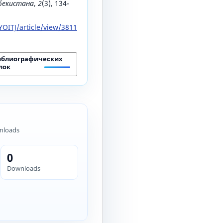
збекистана
,
2
(3), 134-
OITJ/article/view/3811
иблиографических
лок
nloads
0
Downloads