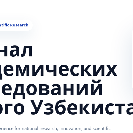
нал
демических
ледований
ого Узбекист