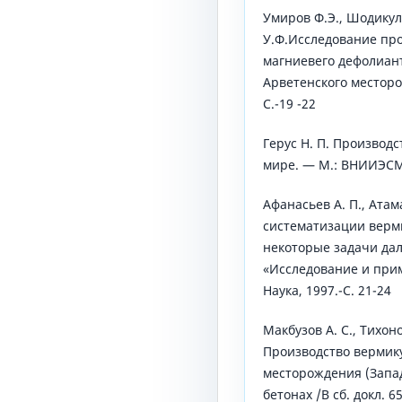
Умиров Ф.Э., Шодикул
У.Ф.Исследование про
магниевего дефолиан
Арветенского месторо
С.-19 -22
Герус Н. П. Производ
мире. — М.: ВНИИЭСМ,
Афанасьев А. П., Атам
систематизации верм
некоторые задачи да
«Исследование и прим
Наука, 1997.-С. 21-24
Макбузов А. С., Тихон
Производство вермик
месторождения (Запад
бетонах /В сб. докл. 6