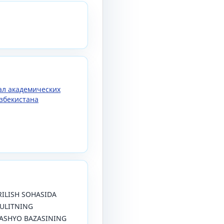
нал академических
збекистана
URILISH SOHASIDA
KULITNING
MASHYO BAZASINING