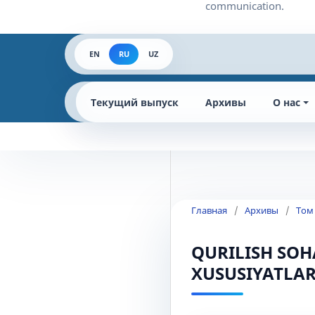
EN
RU
UZ
Текущий выпуск
Архивы
О нас
Главная
/
Архивы
/
Том
QURILISH SOH
XUSUSIYATLAR