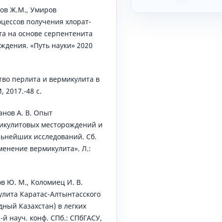
ов Ж.М., Умиров
цессов получения хлорат-
та на основе серпентенита
ждения. «Путь науки» 2020
ство перлита и вермикулита в
 2017.-48 с.
анов А. В. Опыт
икулитовых месторождений и
льнейших исследований. Сб.
енение вермикулита». Л.:
ов Ю. М., Коломиец И. В.
улита Каратас-Алтынтасского
ный Казахстан) в легких
5-й науч. конф. СПб.: СПбГАСУ,