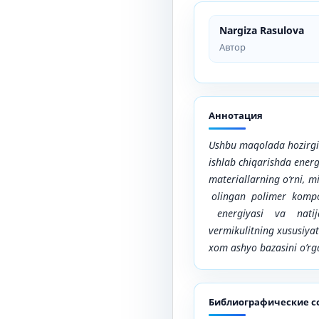
Nargiza Rasulova
Автор
Аннотация
Ushbu maqolada hozirgi 
ishlab chiqarishda energ
materiallarning o‘rni,
mi
olingan polimer kompo
energiyasi va natijala
vermikulitning xususiyatl
xom ashyo bazasini o’r
Библиографические с