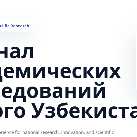
нал
демических
ледований
ого Узбекист