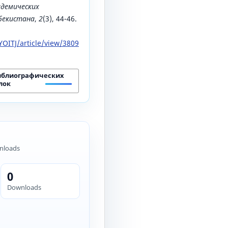
адемических
збекистана
,
2
(3), 44-46.
OITJ/article/view/3809
иблиографических
лок
nloads
0
Downloads