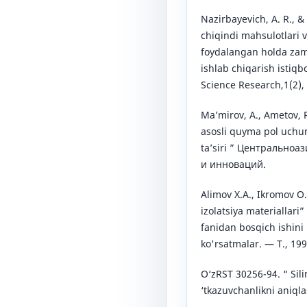
Nazirbayevich, A. R., & 
chiqindi mahsulotlari 
foydalangan holda zamo
ishlab chiqarish istiqbo
Science Research,1(2),
Ma’mirov, A., Ametov, R
asosli quyma pol uchu
ta’siri ” Центрально
и инноваций.
Alimov Х.А., Ikromov O.
izolatsiya materiallari”
fanidan bosqich ishini 
ko'rsatmalar. — Т., 199
O‘zRST 30256-94. “ Sili
‘tkazuvchanlikni aniqla