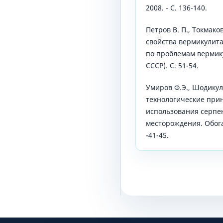
2008. - С. 136-140.
Петров В. П., Токмаков
свойства вермикулита
по проблемам вермику
СССР). С. 51-54.
Умиров Ф.Э., Шодикул
технологические при
использования серпе
месторождения. Обога
-41-45.