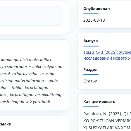
Опубликован
2025-03-13
Выпуск
Том 2 № 3 (2025): Жур
исследований нового У
kunda qurilish materiallari
iya samarador issiqlik-izolyatsion
Раздел
neral to‘ldiruvchilar asosida
zitsion materiallarning gibbs
Статьи
r tahlili, ko’pchitilgan
ari , ko’pchitilgan vermikulitning
ganish
haqida so’z yuritiladi.
Как цитировать
Rasulova, N. (2025). Q
KO‘PCHITILGAN VERMI
сылки
XUSUSIYATLARI VA XO