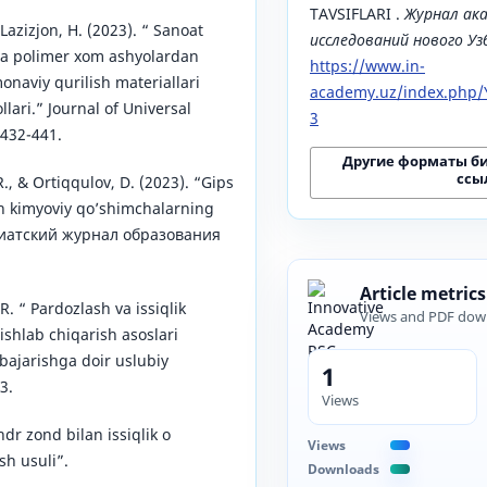
TAVSIFLARI .
Журнал ак
Lazizjon, H. (2023). “ Sanoat
исследований нового У
va polimer xom ashyolardan
https://www.in-
naviy qurilish materiallari
academy.uz/index.php/Y
llari.” Journal of Universal
3
 432-441.
Другие форматы б
ссы
., & Ortiqqulov, D. (2023). “Gips
n kimyoviy qo’shimchalarning
азиатский журнал образования
Article metrics
R. “ Pardozlash va issiqlik
Views and PDF dow
 ishlab chiqarish asoslari
bajarishga doir uslubiy
1
3.
Views
ndr zond bilan issiqlik o
Views
sh usuli”.
Downloads