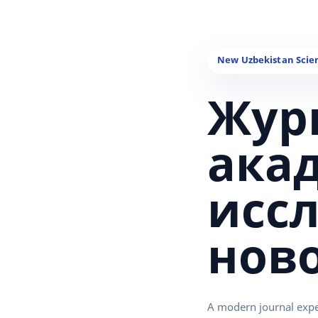
Жур
ака
исс
нов