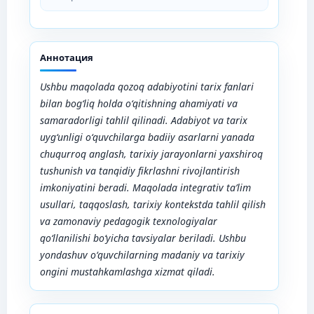
Аннотация
Ushbu maqolada qozoq adabiyotini tarix fanlari
bilan bog‘liq holda o‘qitishning ahamiyati va
samaradorligi tahlil qilinadi. Adabiyot va tarix
uyg‘unligi o‘quvchilarga badiiy asarlarni yanada
chuqurroq anglash, tarixiy jarayonlarni yaxshiroq
tushunish va tanqidiy fikrlashni rivojlantirish
imkoniyatini beradi. Maqolada integrativ ta’lim
usullari, taqqoslash, tarixiy kontekstda tahlil qilish
va zamonaviy pedagogik texnologiyalar
qo‘llanilishi bo‘yicha tavsiyalar beriladi. Ushbu
yondashuv o‘quvchilarning madaniy va tarixiy
ongini mustahkamlashga xizmat qiladi.