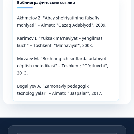
Библиографические ссылки
Akhmetov Z. "Abay she’riyatining falsafiy
mohiyati" – Almatı: "Qazaq Adabiyoti", 2009.
Karimov I. "Yuksak ma’naviyat – yengilmas
kuch" – Toshkent: "Ma’naviyat", 2008.
Mirzaev M. "Boshlang‘ich sinflarda adabiyot
o‘qitish metodikasi" – Toshkent: "O‘qituvchi",
2013.
Begaliyev A. "Zamonaviy pedagogik
texnologiyalar" – Almatı: "Baspalar", 2017.