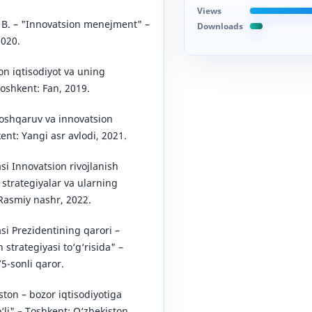
Views
 B. – "Innovatsion menejment" –
Downloads
2020.
ion iqtisodiyot va uning
Toshkent: Fan, 2019.
oshqaruv va innovatsion
ent: Yangi asr avlodi, 2021.
si Innovatsion rivojlanish
n strategiyalar va ularning
– Rasmiy nashr, 2022.
si Prezidentining qarori –
 strategiyasi to‘g‘risida" –
5-sonli qaror.
ston – bozor iqtisodiyotiga
o‘li" – Toshkent: O‘zbekiston,