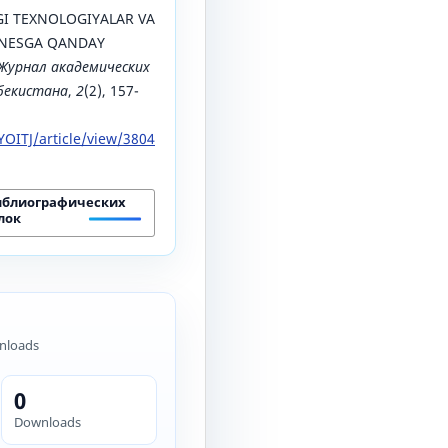
GI TEXNOLOGIYALAR VA
ZNESGA QANDAY
Журнал академических
збекистана
,
2
(2), 157-
OITJ/article/view/3804
иблиографических
лок
nloads
0
Downloads