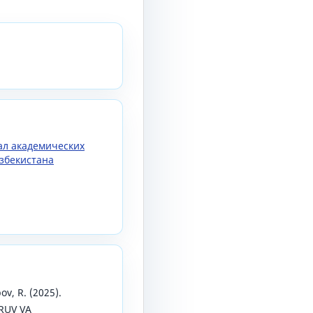
нал академических
збекистана
ov, R. (2025).
RUV VA