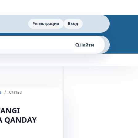
Регистрация
Вход
Найти
а
/
Статьи
YANGI
GA QANDAY