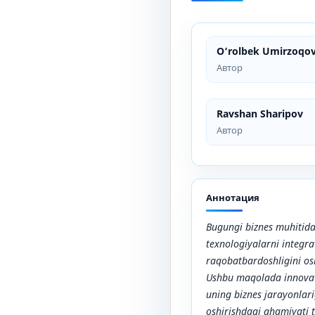
O‘rolbek Umirzoqo
Автор
Ravshan Sharipov
Автор
Аннотация
Bugungi biznes muhitida
texnologiyalarni integra
raqobatbardoshligini o
Ushbu maqolada innovat
uning biznes jarayonlari
oshirishdagi ahamiyati ta