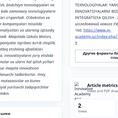
rish, blokcheyn texnologiyalari va
TEXNOLOGIYALAR: YAN
 kabi zamonaviy texnologiyalarni
INNOVATSIYALARNI BI
lari o‘rganiladi. O‘zbekiston va
INTEGRATSIYA QILISH .
or kompaniyalari misolida
исследований нового У
maliyotlari va ularning iqtisodiy
160.
https://www.in-
linadi. Maqolada UzAuto Motors,
academy.uz/index.php/Y
aniyalar tajribasi ko‘rib chiqilib,
9
tbiq etishning afzalliklari
Другие форматы б
ga, innovatsiyalarni joriy etishda
ссы
ar va ularni hal qilish yo‘llari
zkur maqola innovatsion
anuvchi tadbirkorlar, ilmiy
 mutaxassislar va biznes
Article metrics
yat yurituvchi tadqiqotchilar
Views and PDF dow
umkin.
2
Views
сылки