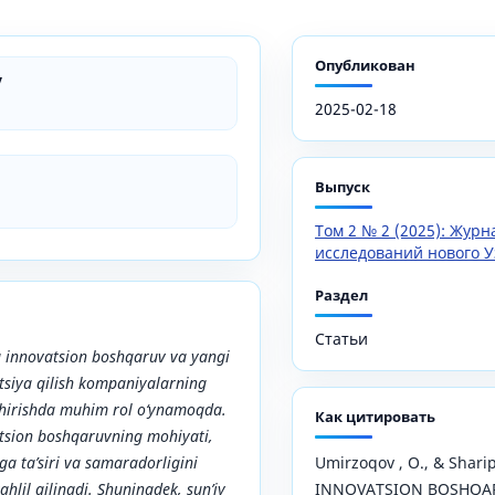
Опубликован
v
2025-02-18
Выпуск
Том 2 № 2 (2025): Жур
исследований нового У
Раздел
Статьи
 innovatsion boshqaruv va yangi
tsiya qilish kompaniyalarning
shirishda muhim rol o‘ynamoqda.
Как цитировать
sion boshqaruvning mohiyati,
ga ta’siri va samaradorligini
Umirzoqov , O., & Sharip
hlil qilinadi. Shuningdek, sun’iy
INNOVATSION BOSHQA