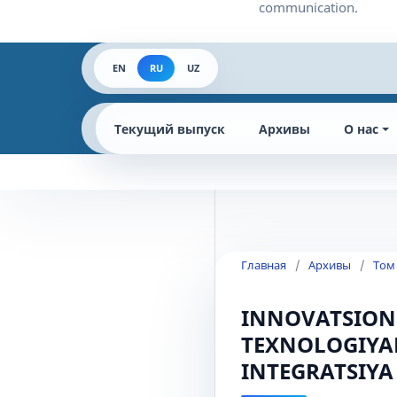
EN
RU
UZ
Текущий выпуск
Архивы
О нас
Главная
/
Архивы
/
Том
INNOVATSION
TEXNOLOGIYA
INTEGRATSIYA