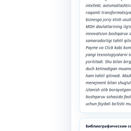
intellekt, avtomatlashti
raqamli transformatsiya
biznesga joriy etish usul
MDH davlatlarining ilg‘
innovatsion boshqaruv a
samaradorligi tahlil qi
Payme va Click kabi komp
yangi texnologiyalarni ta
yoritiladi. Shu bilan bir
duch kelinadigan muammol
ham tahlil qilinadi. Ma
menejment bilan shug‘ull
izlanish olib borayotgan
boshqaruv sohasida faoli
uchun foydali bo‘lishi m
Библиографические с