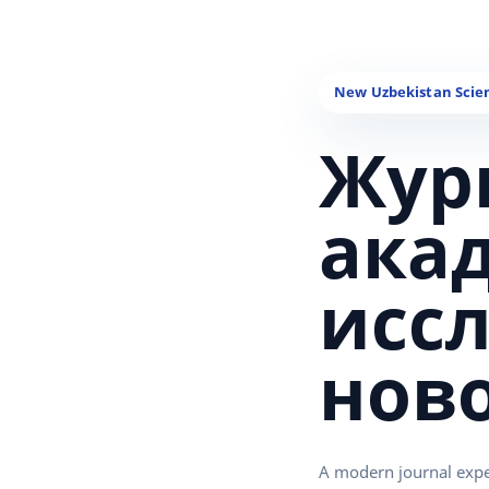
Жур
ака
исс
нов