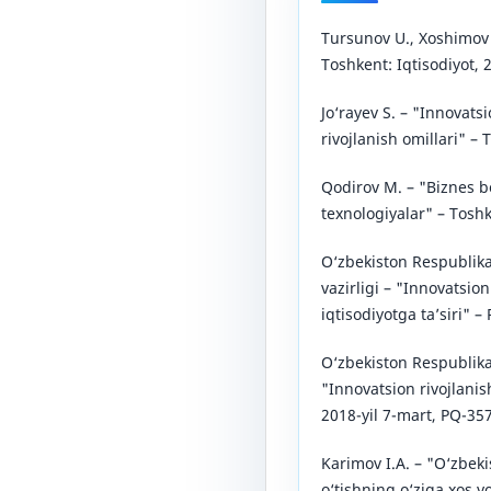
Tursunov U., Xoshimov
Toshkent: Iqtisodiyot, 
Jo‘rayev S. – "Innovats
rivojlanish omillari" – 
Qodirov M. – "Biznes b
texnologiyalar" – Toshk
O‘zbekiston Respublika
vazirligi – "Innovatsio
iqtisodiyotga ta’siri" 
O‘zbekiston Respublika
"Innovatsion rivojlanish
2018-yil 7-mart, PQ-357
Karimov I.A. – "O‘zbeki
o‘tishning o‘ziga xos y