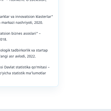
rklar va innovatsion klasterlar"
 markazi nashriyoti, 2020.
tsion biznes asoslari" –
2018.
ogik tadbirkorlik va startap
Yangi asr avlodi, 2022.
i Davlat statistika qo‘mitasi –
o‘yicha statistik ma’lumotlar