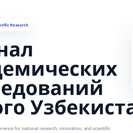
нал
демических
ледований
ого Узбекист