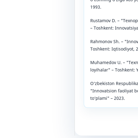
1993.
Rustamov D. – "Texnopa
– Toshkent: Innovatsiya
Rahmonov Sh. – "Innova
Toshkent: Iqtisodiyot, 
Muhamedov U. – "Texnol
loyihalar" – Toshkent: 
O‘zbekiston Respublikas
"Innovatsion faoliyat b
to‘plami" – 2023.