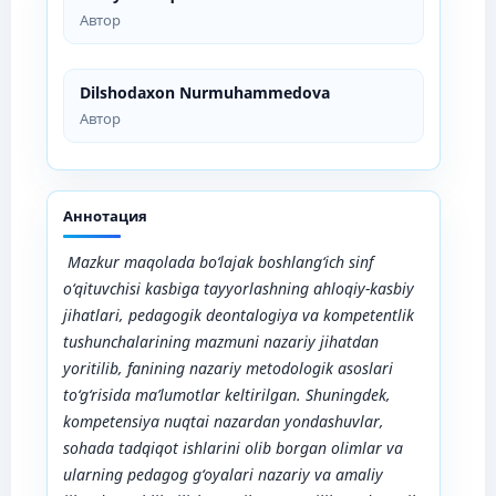
Автор
Dilshodaxon Nurmuhammedova
Автор
Аннотация
Mazkur maqolada bo‘lajak boshlang‘ich sinf
o‘qituvchisi kasbiga tayyorlashning ahloqiy-kasbiy
jihatlari, pedagogik deontalogiya va kompetentlik
tushunchalarining mazmuni nazariy jihatdan
yoritilib, fanining nazariy metodologik asoslari
to‘g‘risida ma’lumotlar keltirilgan. Shuningdek,
kompetensiya nuqtai nazardan yondashuvlar,
sohada tadqiqot ishlarini olib borgan olimlar va
ularning pedagog g‘oyalari nazariy va amaliy