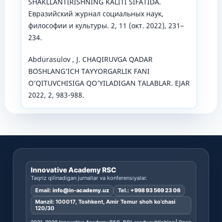
SHAKLLANTIRISHNING KALITI SIFATIDA.
Евразийский журнал социальных наук,
философии и культуры. 2, 11 (окт. 2022), 231–
234.
Abdurasulov , J. CHAQIRUVGA QADAR
BOSHLANGʼICH TAYYORGARLIK FANI
OʼQITUVCHISIGA QOʼYILADIGAN TALABLAR. EJAR
2022, 2, 983-988.
Innovative Academy RSC
Taqriz qilinadigan jurnallar va konferensiyalar.
Email:
info@in-academy.uz
Tel.:
+998 93 569 23 06
Manzil: 100017, Toshkent, Amir Temur shoh ko’chasi
120/30