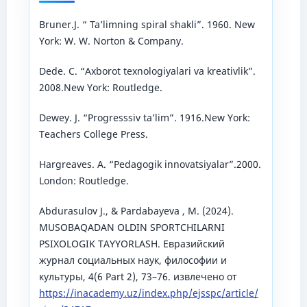
Bruner.J. “ Ta’limning spiral shakli”. 1960. New
York: W. W. Norton & Company.
Dede. C. “Axborot texnologiyalari va kreativlik”.
2008.New York: Routledge.
Dewey. J. “Progresssiv ta’lim”. 1916.New York:
Teachers College Press.
Hargreaves. A. “Pedagogik innovatsiyalar”.2000.
London: Routledge.
Аbdurasulov J., & Pardabayeva , M. (2024).
MUSOBAQADAN OLDIN SPORTCHILARNI
PSIXOLOGIK TAYYORLASH. Евразийский
журнал социальных наук, философии и
культуры, 4(6 Part 2), 73–76. извлечено от
https://inacademy.uz/index.php/ejsspc/article/