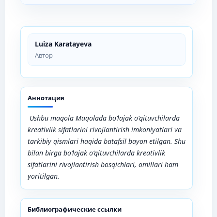
Luiza Karatayeva
Автор
Аннотация
Ushbu maqola Maqolada bo‘lajak o‘qituvchilarda
kreativlik sifatlarini rivojlantirish imkoniyatlari va
tarkibiy qismlari haqida batafsil bayon etilgan. Shu
bilan birga bo‘lajak o‘qituvchilarda kreativlik
sifatlarini rivojlantirish bosqichlari, omillari ham
yoritilgan.
Библиографические ссылки