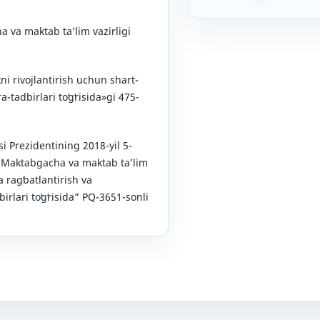
 va maktab taʼlim vazirligi
kni rivojlantirish uchun shart-
a-tadbirlari toʻgʻrisida»gi 475-
i Prezidentining 2018-yil 5-
“Maktabgacha va maktab taʼlim
a ragʻbatlantirish va
birlari toʻgʻrisida” PQ-3651-sonli