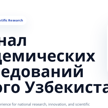
нал
демических
ледований
ого Узбекист