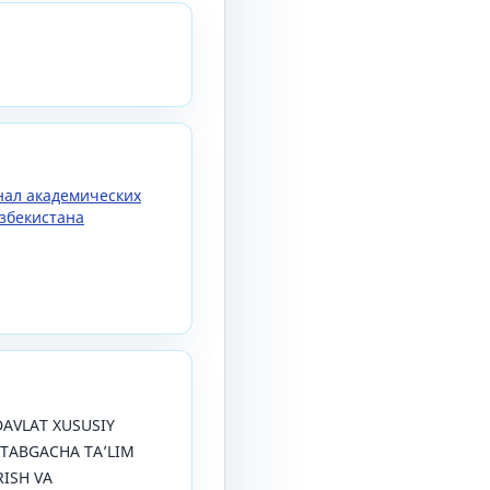
рнал академических
збекистана
ODAVLAT XUSUSIY
KTABGACHA TAʼLIM
ISH VA