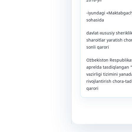
-iyundagi «Maktabgacha
sohasida
davlat-xususiy sherikli
sharoitlar yaratish chor
sonli qarori
Oʻzbekiston Respublikas
aprelda tasdiqlangan 
vazirligi tizimini yanad
rivojlantirish chora-tad
qarori