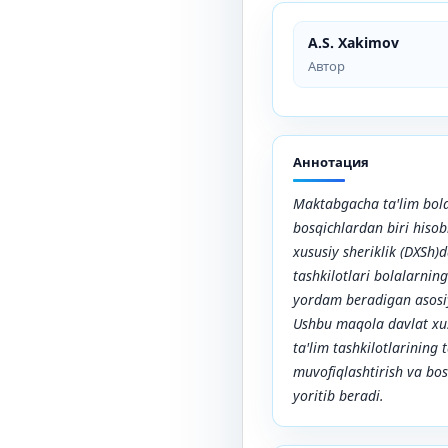
A.S. Xakimov
Автор
Аннотация
Maktabgacha ta'lim bol
bosqichlardan biri hisob
xususiy sheriklik (DXSh)
tashkilotlari bolalarnin
yordam beradigan asosiy
Ushbu maqola davlat xu
ta'lim tashkilotlarining t
muvofiqlashtirish va bo
yoritib beradi.