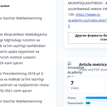
MUVOFIQLASHTIRISH .
сылки
исследований нового У
139.
https://www.in-
si Vazirlar Mahkamasining
academy.uz/index.php/Y
5
ton Respublikasi Maktabgacha
Другие форматы б
ссы
gi toʻgʻrisidagi nizomni va
aʼlim vazirligi tashkilotlari
arini qayta tayyorlash va
irish instituti ustavini
29-sonli qarori
Article metrics
Views and PDF dow
i Prezidentining 2018-yil 5-
 va maktab taʼlim vazirligi
7
antirish va rivojlantirish chora-
Views
i PQ-3561-sonli qarori
Views
si Vazirlar Mahkamasining
Downloads