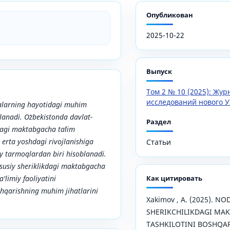
Опубликован
2025-10-22
Выпуск
Том 2 № 10 (2025): Жу
исследований нового У
alarning hayotidagi muhim
lanadi. Oʻzbekistonda davlat-
Раздел
dagi maktabgacha taʼlim
g erta yoshdagi rivojlanishiga
Статьи
 tarmoqlardan biri hisoblanadi.
susiy sheriklikdagi maktabgacha
a'limiy faoliyatini
Как цитировать
shqarishning muhim jihatlarini
Xakimov , A. (2025). N
SHERIKCHILIKDAGI MA
TASHKILOTINI BOSHQAR