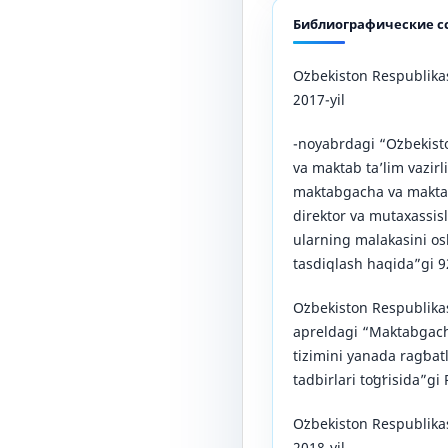
Библиографические с
Oʻzbekiston Respublika
2017-yil
-noyabrdagi “Oʻzbekis
va maktab taʼlim vazirli
maktabgacha va maktab t
direktor va mutaxassisl
ularning malakasini osh
tasdiqlash haqida”gi 9
Oʻzbekiston Respublikas
apreldagi “Maktabgacha
tizimini yanada ragʻbatl
tadbirlari toʻgʻrisida”g
Oʻzbekiston Respublika
2018-yil