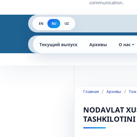
EN
RU
UZ
Текущий выпуск
Архивы
О нас
Главная
/
Архивы
/
Том
NODAVLAT XUS
TASHKILOTINI