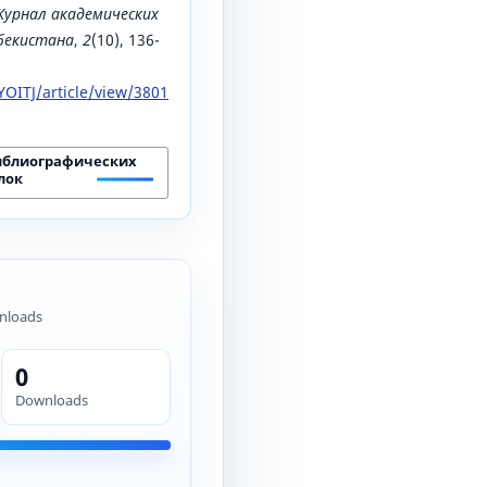
Журнал академических
збекистана
,
2
(10), 136-
OITJ/article/view/3801
иблиографических
лок
nloads
0
Downloads