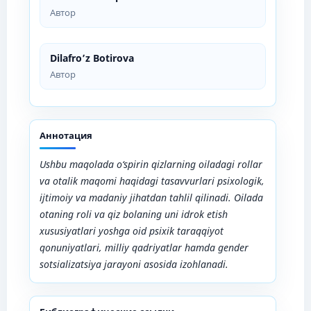
Автор
Dilafro’z Botirova
Автор
Аннотация
Ushbu maqolada o‘spirin qizlarning oiladagi rollar
va otalik maqomi haqidagi tasavvurlari psixologik,
ijtimoiy va madaniy jihatdan tahlil qilinadi. Oilada
otaning roli va qiz bolaning uni idrok etish
xususiyatlari yoshga oid psixik taraqqiyot
qonuniyatlari, milliy qadriyatlar hamda gender
sotsializatsiya jarayoni asosida izohlanadi.