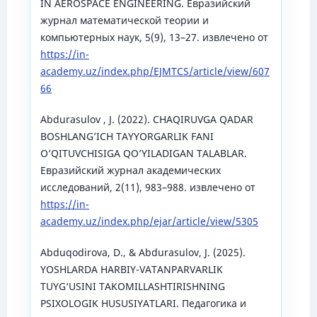
IN AEROSPACE ENGINEERING. Евразийский
журнал математической теории и
компьютерных наук, 5(9), 13–27. извлечено от
https://in-
academy.uz/index.php/EJMTCS/article/view/607
66
Abdurasulov , J. (2022). CHAQIRUVGA QADAR
BOSHLANGʼICH TAYYORGARLIK FANI
OʼQITUVCHISIGA QOʼYILADIGAN TALABLAR.
Евразийский журнал академических
исследований, 2(11), 983–988. извлечено от
https://in-
academy.uz/index.php/ejar/article/view/5305
Abduqodirova, D., & Abdurasulov, J. (2025).
YOSHLARDA HARBIY-VATANPARVARLIK
TUYG‘USINI TAKOMILLASHTIRISHNING
PSIXOLOGIK HUSUSIYATLARI. Педагогика и