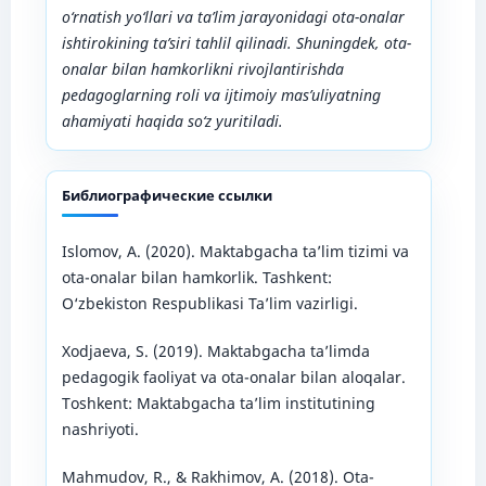
o‘rnatish yo‘llari va ta’lim jarayonidagi ota-onalar
ishtirokining ta’siri tahlil qilinadi. Shuningdek, ota-
onalar bilan hamkorlikni rivojlantirishda
pedagoglarning roli va ijtimoiy mas’uliyatning
ahamiyati haqida so‘z yuritiladi.
Библиографические ссылки
Islomov, A. (2020). Maktabgacha ta’lim tizimi va
ota-onalar bilan hamkorlik. Tashkent:
O‘zbekiston Respublikasi Ta’lim vazirligi.
Xodjaeva, S. (2019). Maktabgacha ta’limda
pedagogik faoliyat va ota-onalar bilan aloqalar.
Toshkent: Maktabgacha ta’lim institutining
nashriyoti.
Mahmudov, R., & Rakhimov, A. (2018). Ota-