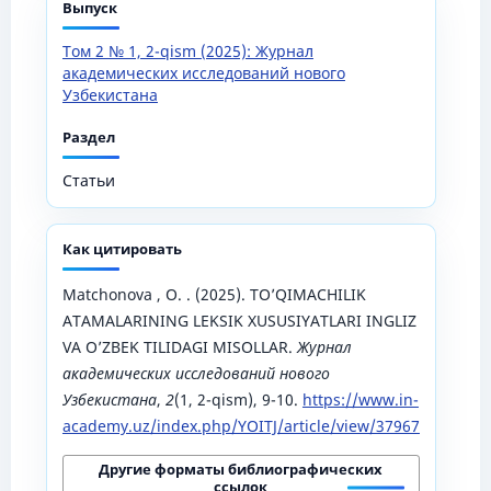
Выпуск
Том 2 № 1, 2-qism (2025): Журнал
академических исследований нового
Узбекистана
Раздел
Статьи
Как цитировать
Matchonova , O. . (2025). TO’QIMACHILIK
ATAMALARINING LEKSIK XUSUSIYATLARI INGLIZ
VA O’ZBEK TILIDAGI MISOLLAR.
Журнал
академических исследований нового
Узбекистана
,
2
(1, 2-qism), 9-10.
https://www.in-
academy.uz/index.php/YOITJ/article/view/37967
Другие форматы библиографических
ссылок