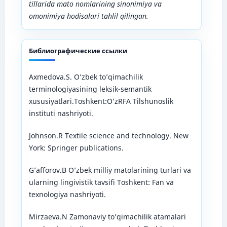
tillarida mato nomlarining sinonimiya va
omonimiya hodisalari tahlil qilingan.
Библиографические ссылки
Axmedova.S. O’zbek to’qimachilik
terminologiyasining leksik-semantik
xususiyatlari.Toshkent:O’zRFA Tilshunoslik
instituti nashriyoti.
Johnson.R Textile science and technology. New
York: Springer publications.
G’afforov.B O’zbek milliy matolarining turlari va
ularning lingivistik tavsifi Toshkent: Fan va
texnologiya nashriyoti.
Mirzaeva.N Zamonaviy to’qimachilik atamalari