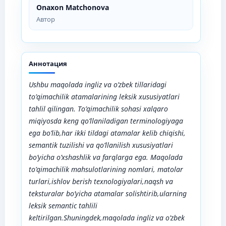
Onaxon Matchonova
Автор
Аннотация
Ushbu maqolada ingliz va o’zbek tillaridagi
to’qimachilik atamalarining leksik xususiyatlari
tahlil qilingan. To’qimachilik sohasi xalqaro
miqiyosda keng qo’llaniladigan terminologiyaga
ega bo’lib,har ikki tildagi atamalar kelib chiqishi,
semantik tuzilishi va qo’llanilish xususiyatlari
bo’yicha o’xshashlik va farqlarga ega. Maqolada
to’qimachilik mahsulotlarining nomlari, matolar
turlari,ishlov berish texnologiyalari,naqsh va
teksturalar bo’yicha atamalar solishtirib,ularning
leksik semantic tahlili
keltirilgan.Shuningdek,maqolada ingliz va o’zbek