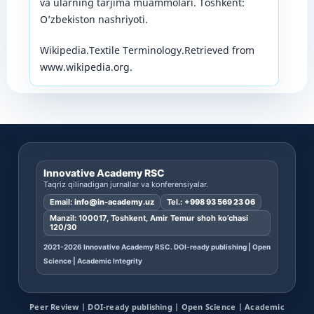
va ularning tarjima muammolari. Toshkent:
O’zbekiston nashriyoti.
Wikipedia.Textile Terminology.Retrieved from
www.wikipedia.org.
Innovative Academy RSC
Taqriz qilinadigan jurnallar va konferensiyalar.
Email:
info@in-academy.uz
Tel.:
+998 93 569 23 06
Manzil: 100017, Toshkent, Amir Temur shoh ko’chasi
120/30
2021-2026 Innovative Academy RSC. DOI-ready publishing | Open
Science | Academic Integrity