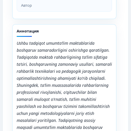
Автор
Аннотация
Ushbu tadqiqot umumta’lim maktablarida
boshqaruv samaradorligini oshirishga qaratilgan.
Tadqiqotda maktab rahbarligining ta’lim sifatiga
ta’siri, boshqaruvning zamonaviy usullari, samarali
rahbarlik texnikalari va pedagogik jarayonlarni
optimallashtirishning ahamiyati ko’rib chiqiladi.
Shuningdek, ta’lim muassasalarida rahbarlarning
professional rivojlanishi, o’qituvchilar bilan
samarali muloqot o’rnatish, ta’lim muhitini
yaxshilash va boshqaruv tizimini takomillashtirish
uchun yangi metodologiyalarni joriy etish
masalalari yoritilgan. Tadqiqotning asosiy
maqsadi umumta’lim maktablarida boshqaruv