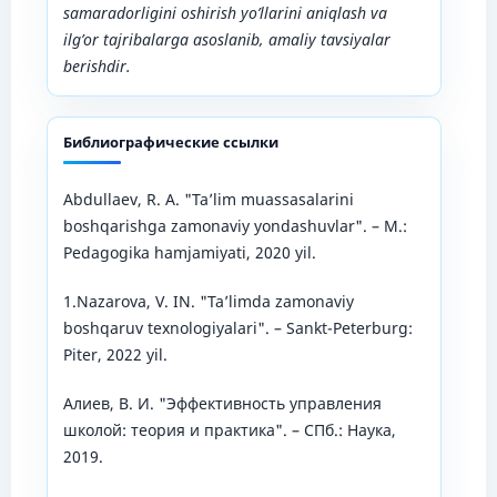
samaradorligini oshirish yo’llarini aniqlash va
ilg’or tajribalarga asoslanib, amaliy tavsiyalar
berishdir.
Библиографические ссылки
Abdullaev, R. A. "Ta’lim muassasalarini
boshqarishga zamonaviy yondashuvlar". – M.:
Pedagogika hamjamiyati, 2020 yil.
1.Nazarova, V. IN. "Ta’limda zamonaviy
boshqaruv texnologiyalari". – Sankt-Peterburg:
Piter, 2022 yil.
Алиев, В. И. "Эффективность управления
школой: теория и практика". – СПб.: Наука,
2019.